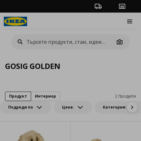
Проследяване на п
Магази
Burge
Camera
GOSIG GOLDEN
Продукт
Интериор
2 Продукти
Подреди по
Цена:
Категория: