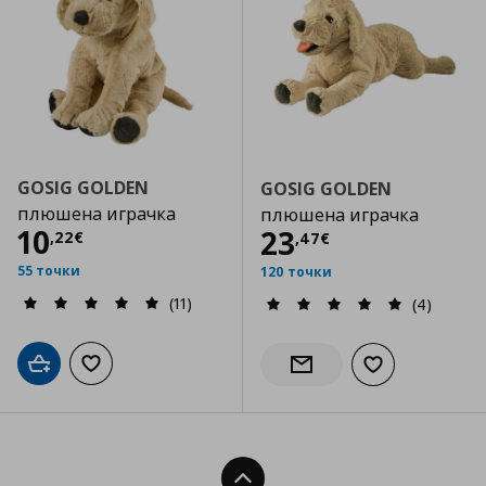
GOSIG GOLDEN
GOSIG GOLDEN
плюшена играчка
плюшена играчка
Цена
10,22 €
10
Цена
23,47 €
23
,
22
€
,
47
€
55 точки
120 точки
(11)
(4)
Добави в кошницата
Добави към списъка с любими
Добави към сп
Информирай ме за налич
Нагоре