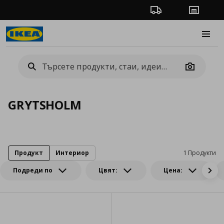
Проследяване на п
Магази
Burge
Camera
GRYTSHOLM
Продукт
Интериор
1 Продукти
Подреди по
Цвят:
Цена: