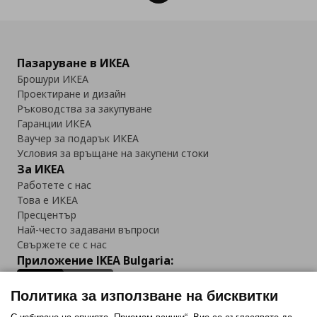
Пазаруване в ИКЕА
Брошури ИКЕА
Проектиране и дизайн
Ръководства за закупуване
Гаранции ИКЕА
Ваучер за подарък ИКЕА
Условия за връщане на закупени стоки
За ИКЕА
Работете с нас
Това е ИКЕА
Пресцентър
Най-често задавани въпроси
Свържете се с нас
Приложение IKEA Bulgaria:
Политика за използване на бисквитки