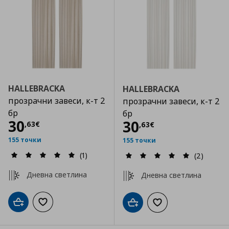
HALLEBRACKA
HALLEBRACKA
прозрачни завеси, к-т 2
прозрачни завеси, к-т 2
бр
бр
Цена
30,63 €
30
Цена
30,63 €
30
,
63
€
,
63
€
155 точки
155 точки
(1)
(2)
Дневна светлина
Дневна светлина
Добави в кошницата
Добави към списъка с любими
Добави в кошницата
Добави към списъка