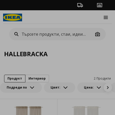
Проследяване на п
Магази
Burge
Camera
HALLEBRACKA
Продукт
Интериор
2 Продукти
Подреди по
Цвят:
Цена: