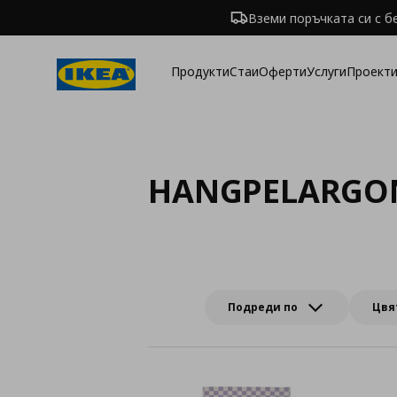
Вземи поръчката си с б
Продукти
Стаи
Оферти
Услуги
Проекти
HANGPELARGO
Подреди по
Цвя