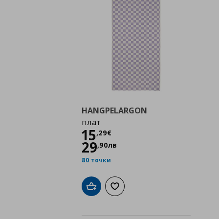
HANGPELARGON
плат
Цена
15,29 €
15
,
29
€
29
,
90
лв
80 точки
Добави в кошницата
Добави към списъка с любими