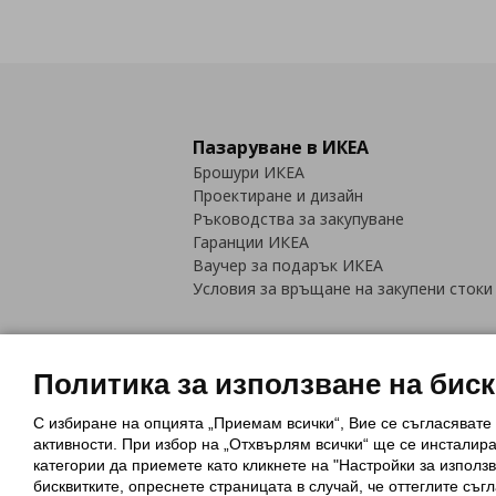
Пазаруване в ИКЕА
Брошури ИКЕА
Проектиране и дизайн
Ръководства за закупуване
Гаранции ИКЕА
Ваучер за подарък ИКЕА
Условия за връщане на закупени стоки
Политика за използване на бис
С избиране на опцията „Приемам всички“, Вие се съгласявате
Политика за използване на бискви
активности. При избор на „Отхвърлям всички“ ще се инсталир
Обща политика за личните данни
категории да приемете като кликнете на "Настройки за използв
Политика за защита на лични данн
бисквитките, опреснете страницата в случай, че оттеглите съгл