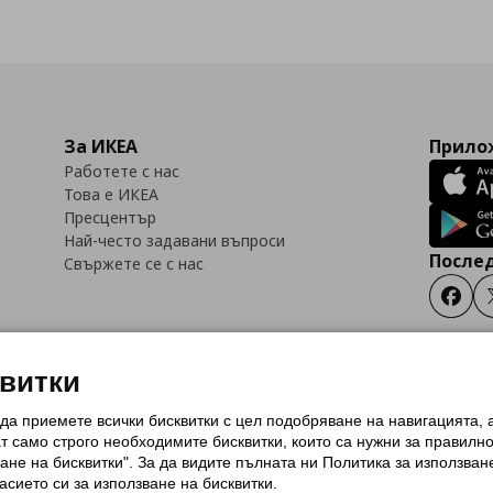
За ИКЕА
Прилож
Работете с нас
Това е ИКЕА
Пресцентър
Най-често задавани въпроси
Послед
Свържете се с нас
Faceb
квитки
 да приемете всички бисквитки с цел подобряване на навигацията,
тки (Cookies)
Избор на настройки за използване на бисквитки
Условия за п
ат само строго необходимитe бисквитки, които са нужни за правилн
Политика за защита на личните данни на ikea.bg
Общи условия на програма
ане на бисквитки". За да видите пълната ни Политика за използван
и на програма IKEA Family
асието си за използване на бисквитки.