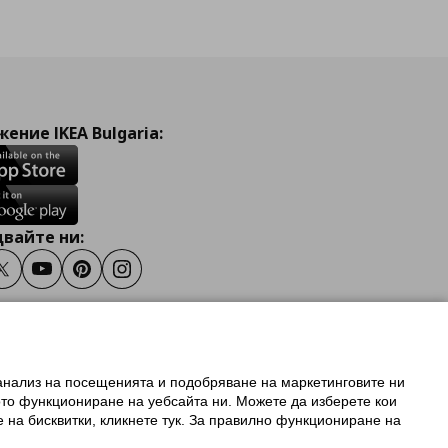
ение IKEA Bulgaria:
вайте ни:
ook
Twitter
Youtube
Pinterest
Instagram
 анализ на посещенията и подобряване на маркетинговите ни
олзване на ikea.bg
ото функциониране на уебсайта ни. Можете да изберете кои
 IKEA Family
е на бисквитки, кликнете тук. За правилно функциониране на