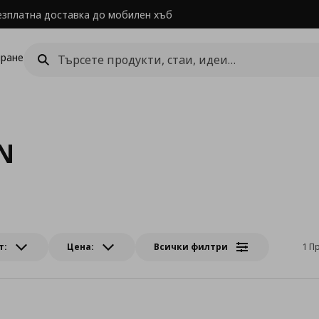
езплатна доставка до мобилен хъб
ране
N
т:
Цена:
Всички филтри
1 П