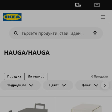
Проследяване на п
Магази
Burge
Camera
HAUGA/HAUGA
Продукт
Интериор
6 Продукти
Подреди по
Цвят:
Цена: