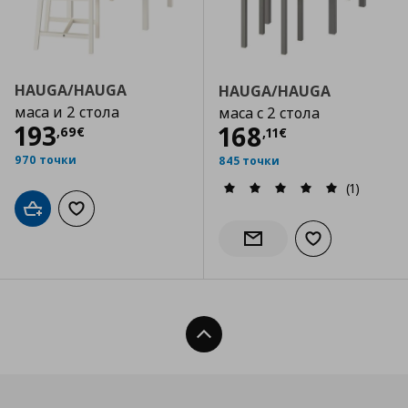
HAUGA/HAUGA
HAUGA/HAUGA
маса и 2 стола
маса с 2 стола
Цена
193,69 €
193
Цена
168,11 €
168
,
69
€
,
11
€
970 точки
845 точки
(1)
Добави в кошницата
Добави към списъка с любими
Добави към сп
Информирай ме за налич
Нагоре