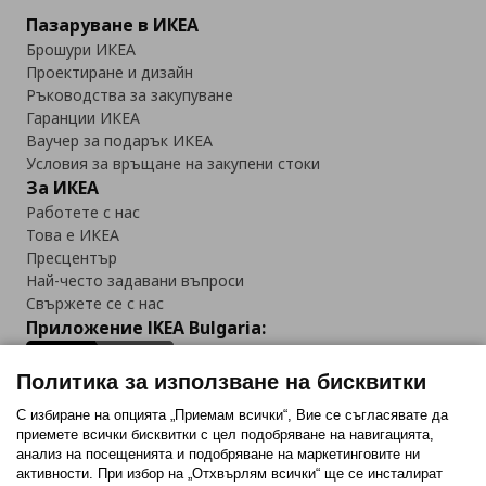
Пазаруване в ИКЕА
Брошури ИКЕА
Проектиране и дизайн
Ръководства за закупуване
Гаранции ИКЕА
Ваучер за подарък ИКЕА
Условия за връщане на закупени стоки
За ИКЕА
Работете с нас
Това е ИКЕА
Пресцентър
Най-често задавани въпроси
Свържете се с нас
Приложение IKEA Bulgaria:
Политика за използване на бисквитки
С избиране на опцията „Приемам всички“, Вие се съгласявате да
приемете всички бисквитки с цел подобряване на навигацията,
Последвайте ни:
анализ на посещенията и подобряване на маркетинговите ни
активности. При избор на „Отхвърлям всички“ ще се инсталират
Facebook
Twitter
Youtube
Pinterest
Instagram