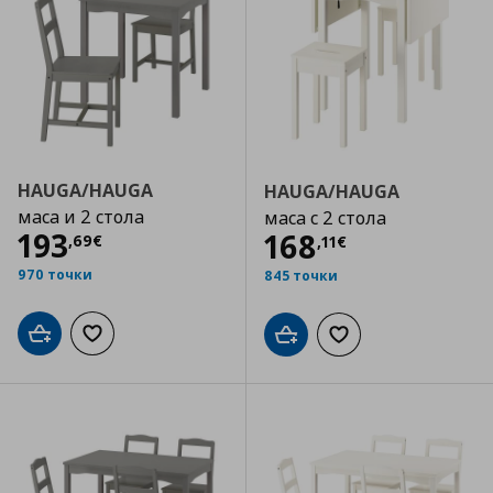
HAUGA/HAUGA
HAUGA/HAUGA
маса и 2 стола
маса с 2 стола
Цена
193,69 €
193
Цена
168,11 €
168
,
69
€
,
11
€
970 точки
845 точки
Добави в кошницата
Добави към списъка с любими
Добави в кошницата
Добави към списъка