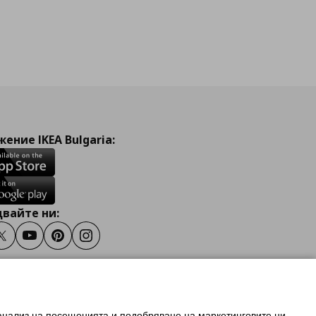
ение IKEA Bulgaria:
вайте ни:
ook
Twitter
Youtube
Pinterest
Instagram
 анализ на посещенията и подобряване на маркетинговите ни