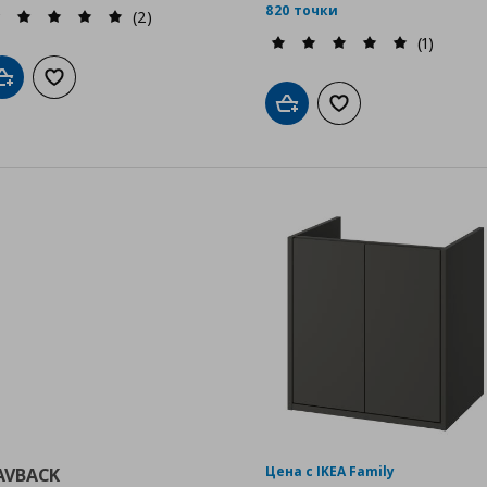
820 точки
(2)
(1)
Добави в кошницата
Добави към списъка с любими
Добави в кошницата
Добави към списък
Цена с IKEA Family
AVBACK