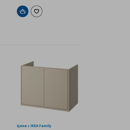
Добави в кошницата
Добави към списъка с любими
а с любими
Цена с IKEA Family