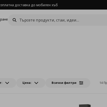
езплатна доставка до мобилен хъб
ране
т:
Цена:
Всички филтри
14 П