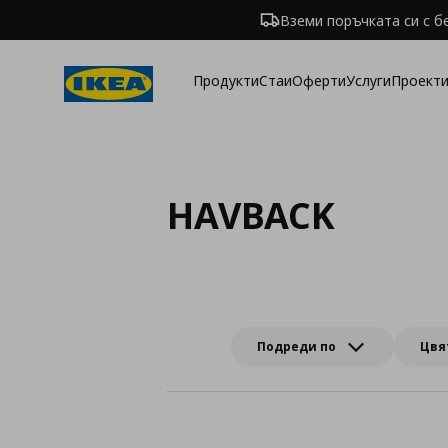
Вземи поръчката си с б
Продукти
Стаи
Оферти
Услуги
Проекти
HAVBACK
Подреди по
Цвя