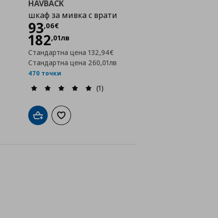
HAVBACK
шкаф за мивка с врати
Цена
93,06 €
93
,
06
€
182
,
01
лв
Стандартна цена
132,94€
Стандартна цена
260,01лв
470 точки
(1)
а с любими
Добави в кошницата
Добави към списъка с любими
йн