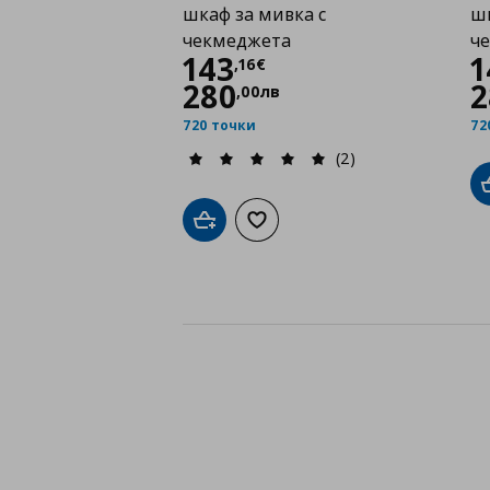
шкаф за мивка с
шк
чекмеджета
ч
Цена
143,16 €
143
1
,
16
€
280
2
,
00
лв
720 точки
72
(2)
Добави в кошницата
Добави към списъка с любими