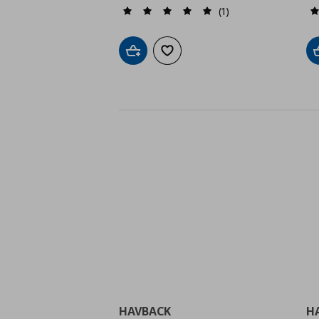
(1)
Добави в кошницата
Добави към списъка с любими
HAVBACK
H