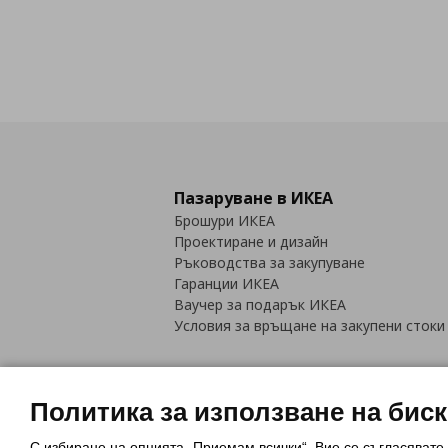
Пазаруване в ИКЕА
Брошури ИКЕА
Проектиране и дизайн
Ръководства за закупуване
Гаранции ИКЕА
Ваучер за подарък ИКЕА
Условия за връщане на закупени стоки
Политика за използване на бис
С избиране на опцията „Приемам всички“, Вие се съгласявате