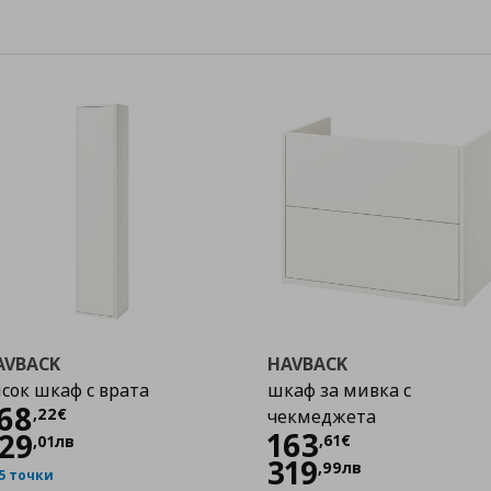
AVBACK
HAVBACK
сок шкаф с врата
шкаф за мивка с
Цена
168,22 €
68
,
22
€
чекмеджета
Цена
163,61 €
163
29
,
61
€
,
01
лв
319
,
99
лв
5 точки