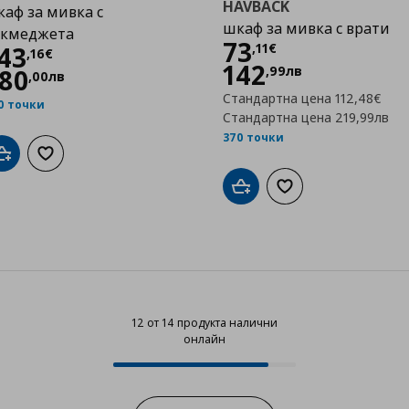
HAVBACK
аф за мивка с
шкаф за мивка с врати
екмеджета
Цена
73,11 €
73
,
11
€
Цена
143,16 €
43
,
16
€
142
,
99
лв
80
,
00
лв
Стандартна цена
112,48€
0 точки
Стандартна цена
219,99лв
370 точки
Добави в кошницата
Добави към списъка с любими
Добави в кошницата
Добави към списък
12 от 14 продукта налични
онлайн
12 от 14 продукта налични онла
Progress: