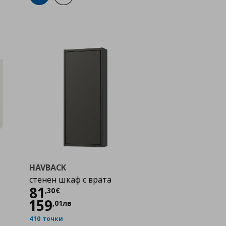
HAVBACK
стенен шкаф с врата
Цена
81,30 €
81
,
30
€
159
,
01
лв
410 точки