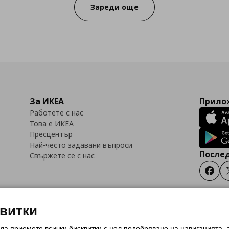
Зареди още
За ИКЕА
Прилож
Работете с нас
Това е ИКЕА
Пресцентър
Най-често задавани въпроси
Послед
Свържете се с нас
Faceb
квитки
 да приемете всички бисквитки с цел подобряване на навигацията,