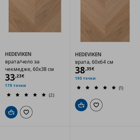
HEDEVIKEN
HEDEVIKEN
врата/чело за
врата, 60x64 см
Цена
38,35 €
38
,
35
€
чекмедже, 60x38 см
Цена
33,23 €
33
,
23
€
195 точки
170 точки
(1)
(2)
Добави в кошницата
Добави към списъка
Добави в кошницата
Добави към списъка с любими