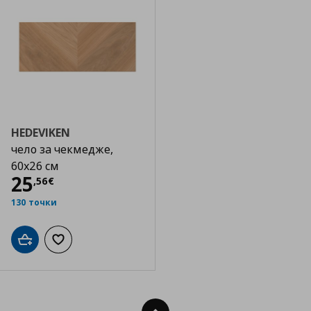
HEDEVIKEN
чело за чекмедже,
60x26 см
Цена
25,56 €
25
,
56
€
130 точки
Добави в кошницата
Добави към списъка с любими