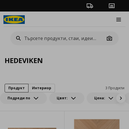
Проследяване на п
Магази
Burge
Camera
HEDEVIKEN
Продукт
Интериор
3 Продукти
Подреди по
Цвят:
Цена: