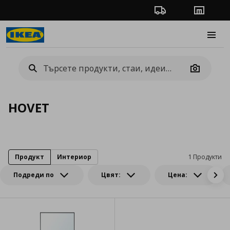
Проследяване на п
Магази
Burge
Camera
HOVET
Продукт
Интериор
1 Продукти
Подреди по
Цвят:
Цена: