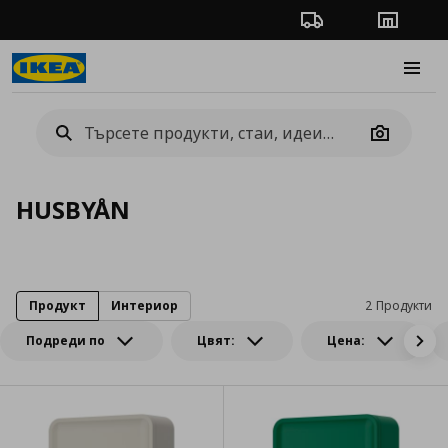
Проследяване на п
Магази
Burge
Camera
HUSBYÅN
Продукт
Интериор
2 Продукти
Подреди по
Цвят:
Цена: