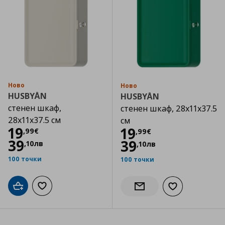
Ново
Ново
HUSBYÅN
HUSBYÅN
стенен шкаф,
стенен шкаф, 28x11x37.5
28x11x37.5 см
см
Цена
19,99 €
19
Цена
19,99 €
19
,
99
€
,
99
€
39
39
,
10
лв
,
10
лв
100 точки
100 точки
Добави в кошницата
Добави към списъка с любими
Добави към сп
Информирай ме за налич