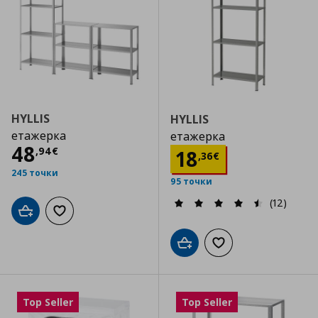
HYLLIS
HYLLIS
етажерка
етажерка
Цена
48,94 €
48
,
94
€
Цена
18,36 €
18
,
36
€
245 точки
95 точки
(12)
Добави в кошницата
Добави към списъка с любими
Добави в кошницата
Добави към списъка
Top Seller
Top Seller