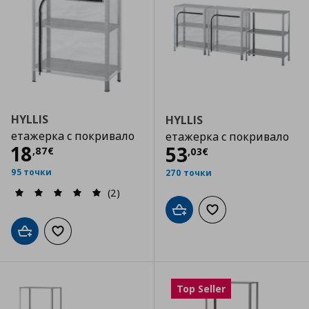
HYLLIS
HYLLIS
етажерка с покривало
етажерка с покривало
Цена
18,87 €
18
Цена
53,03 €
53
,
87
€
,
03
€
95 точки
270 точки
(2)
Добави в кошницата
Добави към списъка
Добави в кошницата
Добави към списъка с любими
Top Seller