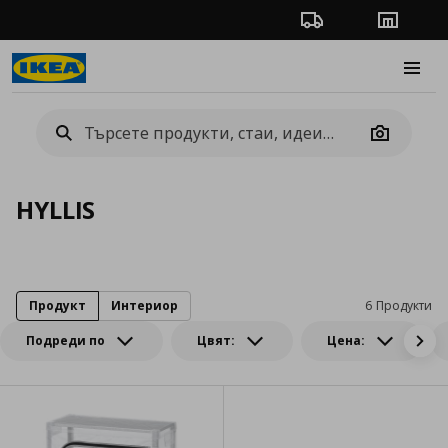
Проследяване на п
Магази
Burge
Camera
HYLLIS
Продукт
Интериор
6 Продукти
Подреди по
Цвят:
Цена: