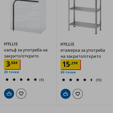
HYLLIS
HYLLIS
калъф за употреба на
етажерка за употреба
закрито/открито
на закрито/открито
Цена
3,58 €
3
Цена
15,29 €
15
,
58
€
,
29
€
20 точки
80 точки
(4)
(10)
Добави в кошницата
Добави към списъка с любими
Добави в кошницата
Добави към списъка