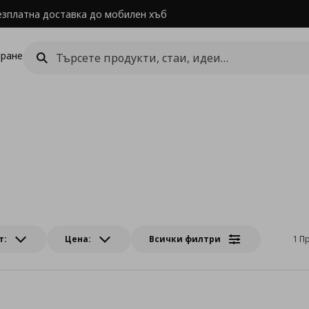
езплатна доставка до мобилен хъб
ране
т:
Цена:
Всички филтри
1 П