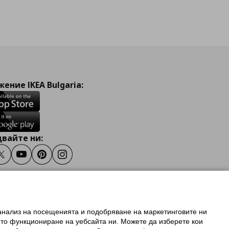
ение IKEA Bulgaria:
вайте ни:
ook
Twitter
Youtube
Pinterest
Instagram
 анализ на посещенията и подобряване на маркетинговите ни
олзване на ikea.bg
ото функциониране на уебсайта ни. Можете да изберете кои
 IKEA Family