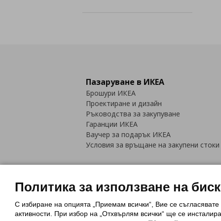
Пазаруване в ИКЕА
Брошури ИКЕА
Проектиране и дизайн
Ръководства за закупуване
Гаранции ИКЕА
Ваучер за подарък ИКЕА
Условия за връщане на закупени стоки
Политика за използване на бис
С избиране на опцията „Приемам всички“, Вие се съгласявате
Политика за използване на бискви
активности. При избор на „Отхвърлям всички“ ще се инсталир
Обща политика за личните данни