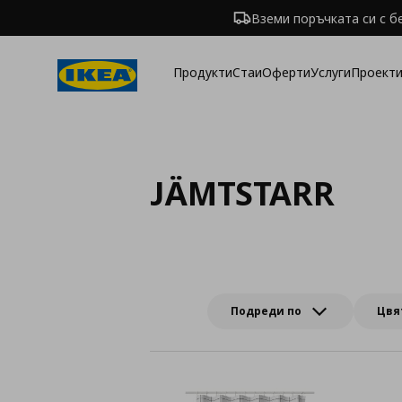
Вземи поръчката си с б
Продукти
Стаи
Оферти
Услуги
Проекти
JÄMTSTARR
Подреди по
Цвя