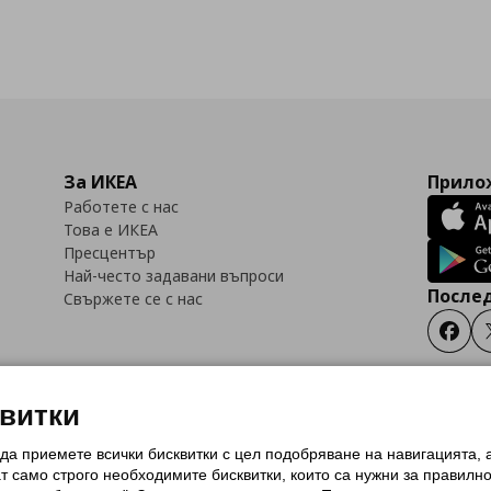
За ИКЕА
Прилож
Работете с нас
Това е ИКЕА
Пресцентър
Най-често задавани въпроси
Послед
Свържете се с нас
Faceb
квитки
 да приемете всички бисквитки с цел подобряване на навигацията,
тки (Cookies)
Избор на настройки за използване на бисквитки
Условия за п
ат само строго необходимитe бисквитки, които са нужни за правилн
Политика за защита на личните данни на ikea.bg
Общи условия на програма