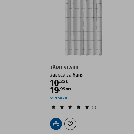
JÄMTSTARR
завеса за баня
Цена
10,22 €
10
,
22
€
19
,
99
лв
55 точки
(1)
Добави в кошницата
Добави към списъка с любими