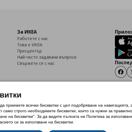
За ИКЕА
Прилож
Работете с нас
Това е ИКЕА
Пресцентър
Най-често задавани въпроси
Послед
Свържете се с нас
Faceb
квитки
 да приемете всички бисквитки с цел подобряване на навигацията,
тки (Cookies)
Избор на настройки за използване на бисквитки
Условия за п
ат само строго необходимитe бисквитки, които са нужни за правилн
Политика за защита на личните данни на ikea.bg
Общи условия на програма
ане на бисквитки". За да видите пълната ни Политика за използван
и на програма IKEA Family
асието си за използване на бисквитки.