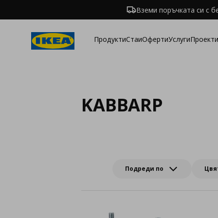
Вземи поръчката си с б
Продукти
Стаи
Оферти
Услуги
Проекти
KABBARP
Подреди по
Цвя