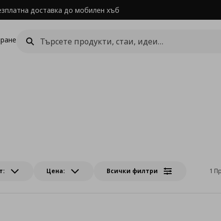
езплатна доставка до мобилен хъб
ране
т:
Цена:
Всички филтри
1 П