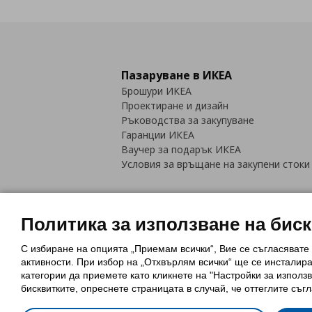
Пазаруване в ИКЕА
Брошури ИКЕА
Проектиране и дизайн
Ръководства за закупуване
Гаранции ИКЕА
Ваучер за подарък ИКЕА
Условия за връщане на закупени стоки
Политика за използване на бис
С избиране на опцията „Приемам всички“, Вие се съгласявате
Политика за използване на бискви
активности. При избор на „Отхвърлям всички“ ще се инсталир
Обща политика за личните данни
категории да приемете като кликнете на "Настройки за използв
Политика за защита на лични данн
бисквитките, опреснете страницата в случай, че оттеглите съгл