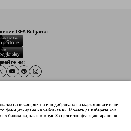
ение IKEA Bulgaria:
вайте ни:
ook
Twitter
Youtube
Pinterest
Instagram
 анализ на посещенията и подобряване на маркетинговите ни
олзване на ikea.bg
ото функциониране на уебсайта ни. Можете да изберете кои
 IKEA Family
е на бисквитки, кликнете тук. За правилно функциониране на