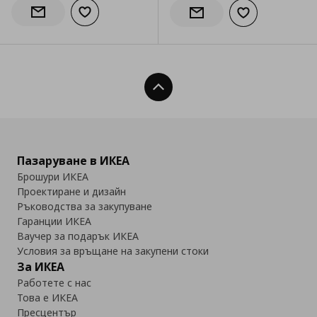
Добави към списъка с любими
Информирай ме за наличност
Добави към сп
Информирай ме за налич
Нагоре
Пазаруване в ИКЕА
Брошури ИКЕА
Проектиране и дизайн
Ръководства за закупуване
Гаранции ИКЕА
Ваучер за подарък ИКЕА
Условия за връщане на закупени стоки
За ИКЕА
Работете с нас
Това е ИКЕА
Пресцентър