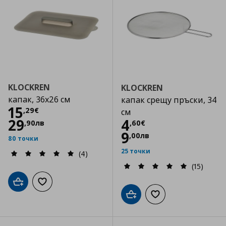
KLOCKREN
KLOCKREN
капак, 36x26 см
капак срещу пръски, 34
Цена
15,29 €
15
,
29
€
см
Цена
4,60 €
29
4
,
90
лв
,
60
€
9
,
00
лв
80 точки
25 точки
(4)
(15)
Добави в кошницата
Добави към списъка с любими
Добави в кошницата
Добави към списъка