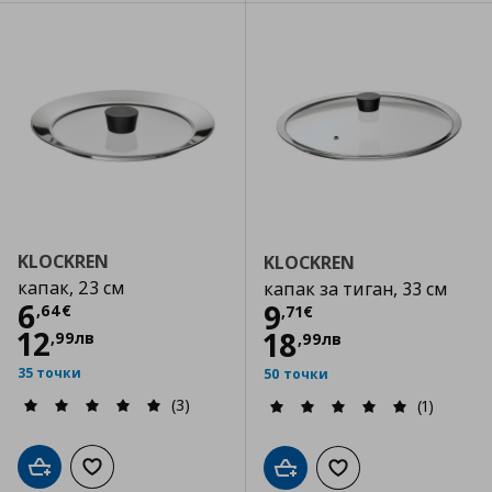
KLOCKREN
KLOCKREN
капак, 23 см
капак за тиган, 33 см
Цена
6,64 €
6
Цена
9,71 €
9
,
64
€
,
71
€
12
18
,
99
лв
,
99
лв
35 точки
50 точки
(3)
(1)
Добави в кошницата
Добави към списъка с любими
Добави в кошницата
Добави към списъка