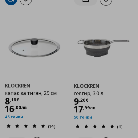
Добави в кошницата
Добави към списъка с любими
Добави към сп
Информирай ме за налич
KLOCKREN
KLOCKREN
капак за тиган, 29 см
гевгир, 3.0 л
Цена
8,18 €
8
Цена
9,20 €
9
,
18
€
,
20
€
16
17
,
00
лв
,
99
лв
45 точки
50 точки
(14)
(4)