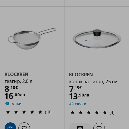
KLOCKREN
KLOCKREN
гевгир, 2.0 л
капак за тиган, 25 см
Цена
8,18 €
8
Цена
7,15 €
7
,
18
€
,
15
€
16
13
,
00
лв
,
98
лв
45 точки
40 точки
(10)
(4)