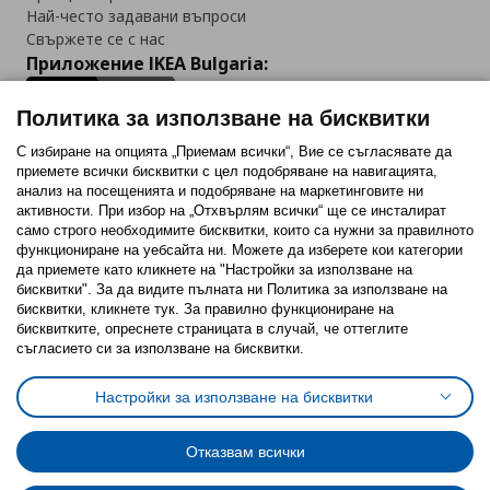
Най-често задавани въпроси
Свържете се с нас
Приложение IKEA Bulgaria:
Политика за използване на бисквитки
С избиране на опцията „Приемам всички“, Вие се съгласявате да
приемете всички бисквитки с цел подобряване на навигацията,
Последвайте ни:
анализ на посещенията и подобряване на маркетинговите ни
активности. При избор на „Отхвърлям всички“ ще се инсталират
Facebook
Twitter
Youtube
Pinterest
Instagram
само строго необходимитe бисквитки, които са нужни за правилното
функциониране на уебсайта ни. Можете да изберете кои категории
да приемете като кликнете на "Настройки за използване на
бисквитки". За да видите пълната ни Политика за използване на
бисквитки, кликнете тук. За правилно функциониране на
бисквитките, опреснете страницата в случай, че оттеглите
съгласието си за използване на бисквитки.
Политика за използване на бисквитки (Cookies)
Избор на настройки за използване на бисквитки
Настройки за използване на бисквитки
Условия за ползване на ikea.bg
Обща политика за личните данни
Политика за защита на личните данни на ikea.bg
Общи условия на програма IKEA Family
Отказвам всички
Политика за защита на лични данни на програма IKEA Family