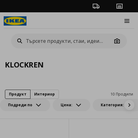
Проследяване на п
Магази
Burge
Camera
KLOCKREN
Продукт
Интериор
10 Продукти
Подреди по
Цена:
Категория: