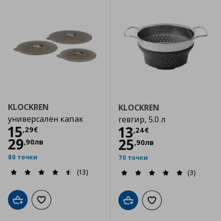
KLOCKREN
KLOCKREN
универсален капак
гевгир, 5.0 л
Цена
15,29 €
15
Цена
13,24 €
13
,
29
€
,
24
€
29
25
,
90
лв
,
90
лв
80 точки
70 точки
(13)
(3)
Добави в кошницата
Добави към списъка с любими
Добави в кошницата
Добави към списъка