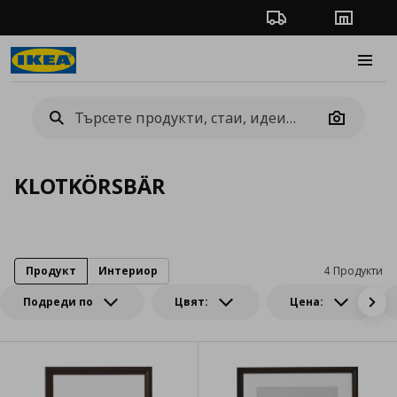
Проследяване на п
Магази
Burge
Camera
KLOTKÖRSBÄR
Продукт
Интериор
4 Продукти
Подреди по
Цвят:
Цена: