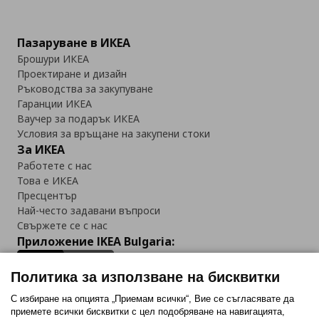
Пазаруване в ИКЕА
Брошури ИКЕА
Проектиране и дизайн
Ръководства за закупуване
Гаранции ИКЕА
Ваучер за подарък ИКЕА
Условия за връщане на закупени стоки
За ИКЕА
Работете с нас
Това е ИКЕА
Пресцентър
Най-често задавани въпроси
Свържете се с нас
Приложение IKEA Bulgaria:
Политика за използване на бисквитки
С избиране на опцията „Приемам всички“, Вие се съгласявате да
приемете всички бисквитки с цел подобряване на навигацията,
Последвайте ни: