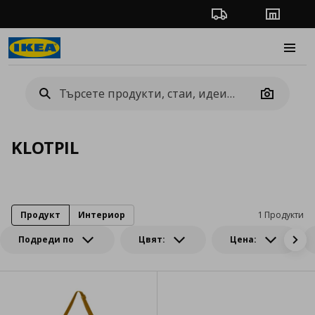
Проследяване на п
Магази
Burge
Camera
KLOTPIL
Продукт
Интериор
1 Продукти
Подреди по
Цвят:
Цена: