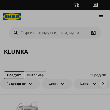
Проследяване на п
Магази
Burge
Camera
KLUNKA
Продукт
Интериор
1 Продукти
Подреди по
Цвят:
Цена: