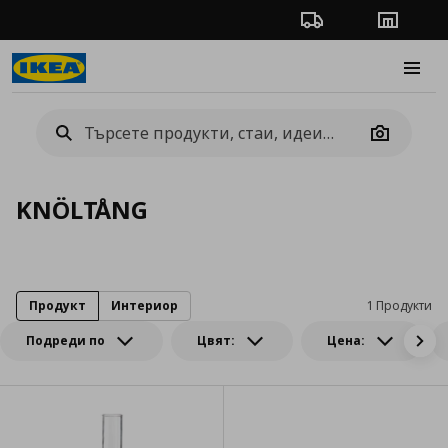
Проследяване на п
Магази
Burge
Camera
KNÖLTÅNG
Продукт
Интериор
1 Продукти
Подреди по
Цвят:
Цена: