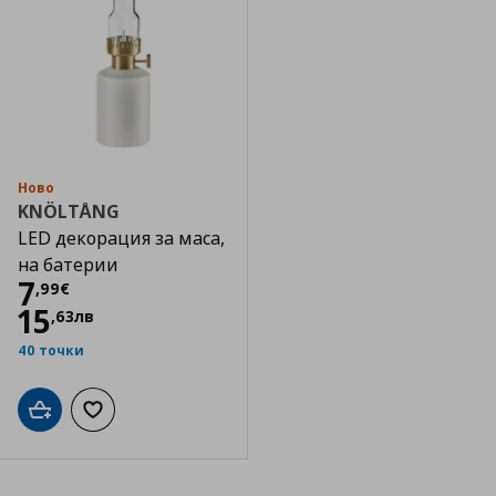
Ново
KNÖLTÅNG
LED декорация за маса,
на батерии
Цена
7,99 €
7
,
99
€
15
,
63
лв
40 точки
Добави в кошницата
Добави към списъка с любими