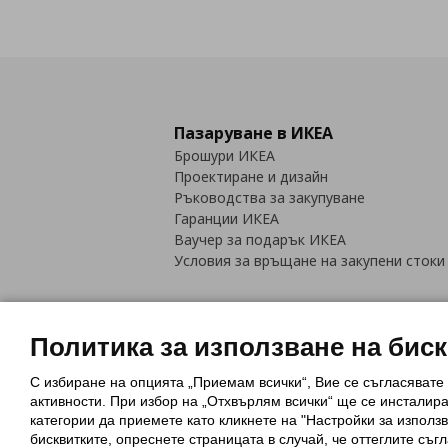
Пазаруване в ИКЕА
Брошури ИКЕА
Проектиране и дизайн
Ръководства за закупуване
Гаранции ИКЕА
Ваучер за подарък ИКЕА
Условия за връщане на закупени стоки
Политика за използване на бис
С избиране на опцията „Приемам всички“, Вие се съгласявате
Политика за използване на бискви
активности. При избор на „Отхвърлям всички“ ще се инсталир
Обща политика за личните данни
категории да приемете като кликнете на "Настройки за използв
Политика за защита на лични данн
бисквитките, опреснете страницата в случай, че оттеглите съгл