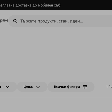
езплатна доставка до мобилен хъб
ране
т:
Цена:
Всички филтри
1 П