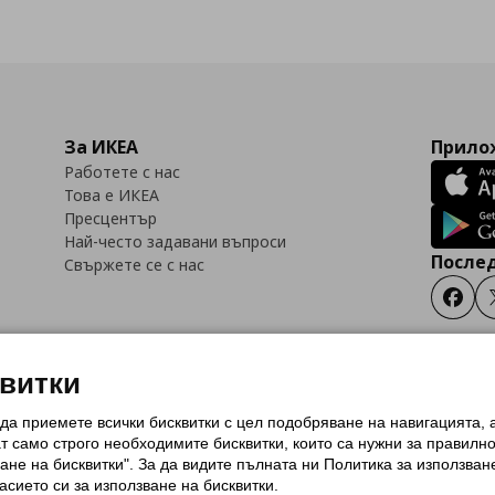
За ИКЕА
Прилож
Работете с нас
Това е ИКЕА
Пресцентър
Най-често задавани въпроси
Послед
Свържете се с нас
Faceb
квитки
 да приемете всички бисквитки с цел подобряване на навигацията,
тки (Cookies)
Избор на настройки за използване на бисквитки
Условия за п
ат само строго необходимитe бисквитки, които са нужни за правилн
Политика за защита на личните данни на ikea.bg
Общи условия на програма
ане на бисквитки". За да видите пълната ни Политика за използван
и на програма IKEA Family
асието си за използване на бисквитки.