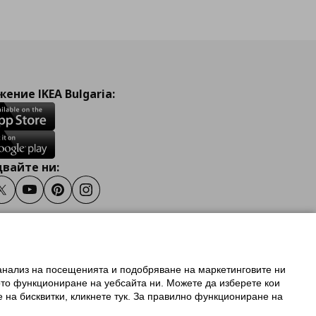
ение IKEA Bulgaria:
вайте ни:
ook
Twitter
Youtube
Pinterest
Instagram
 анализ на посещенията и подобряване на маркетинговите ни
олзване на ikea.bg
ото функциониране на уебсайта ни. Можете да изберете кои
 IKEA Family
е на бисквитки, кликнете тук. За правилно функциониране на