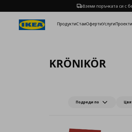
Вземи поръчката си с б
Продукти
Стаи
Оферти
Услуги
Проекти
KRÖNIKÖR
Подреди по
Цвя