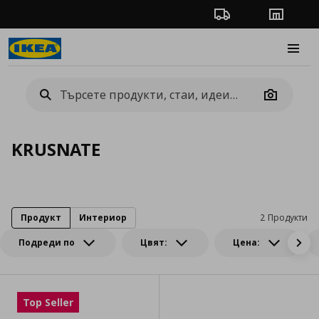
Проследяване на п
Магази
Burge
Camera
KRUSNATE
Продукт
Интериор
2 Продукти
Подреди по
Цвят:
Цена:
Top Seller