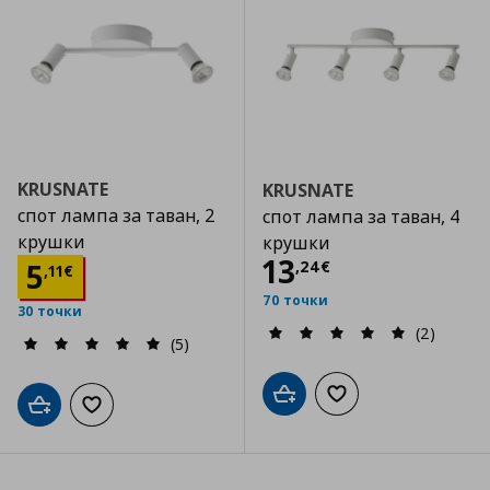
KRUSNATE
KRUSNATE
спот лампа за таван, 2
спот лампа за таван, 4
крушки
крушки
Цена
13,24 €
13
Цена
5,11 €
5
,
24
€
,
11
€
70 точки
30 точки
(2)
(5)
Добави в кошницата
Добави към списъка
Добави в кошницата
Добави към списъка с любими