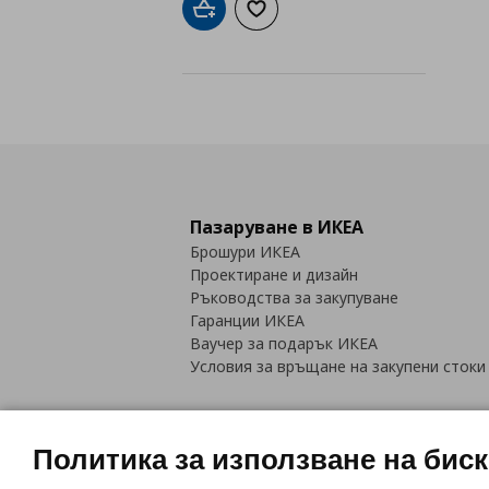
Добави в кошницата
Добави към списъка с любими
Пазаруване в ИКЕА
Брошури ИКЕА
Проектиране и дизайн
Ръководства за закупуване
Гаранции ИКЕА
Ваучер за подарък ИКЕА
Условия за връщане на закупени стоки
Политика за използване на бис