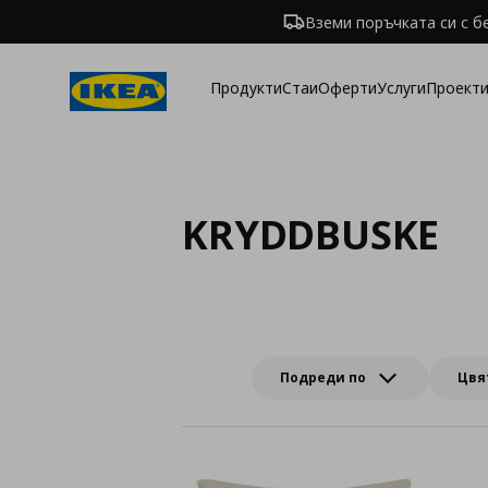
Вземи поръчката си с б
Продукти
Стаи
Оферти
Услуги
Проекти
KRYDDBUSKE
Подреди по
Цвя