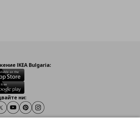
ение IKEA Bulgaria:
вайте ни:
ook
Twitter
Youtube
Pinterest
Instagram