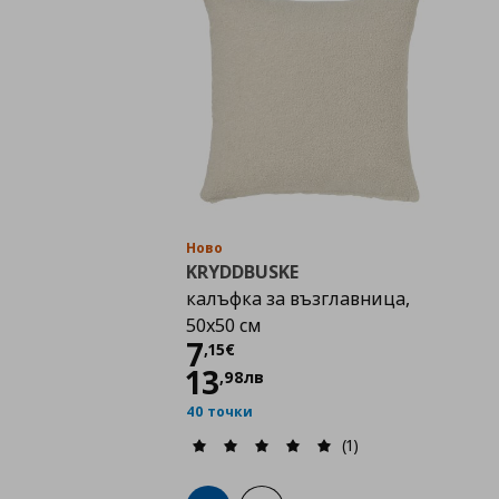
Ново
KRYDDBUSKE
калъфка за възглавница,
50x50 см
Цена
7,15 €
7
,
15
€
13
,
98
лв
40 точки
(1)