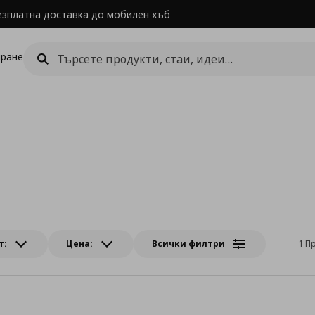
езплатна доставка до мобилен хъб
ране
т:
Цена:
Всички филтри
1 П