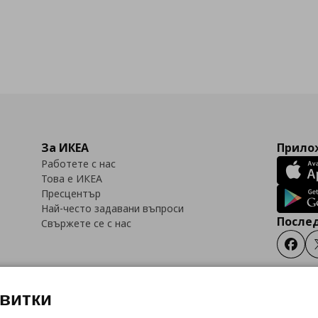
За ИКЕА
Прилож
Работете с нас
Това е ИКЕА
Пресцентър
Най-често задавани въпроси
Послед
Свържете се с нас
Faceb
квитки