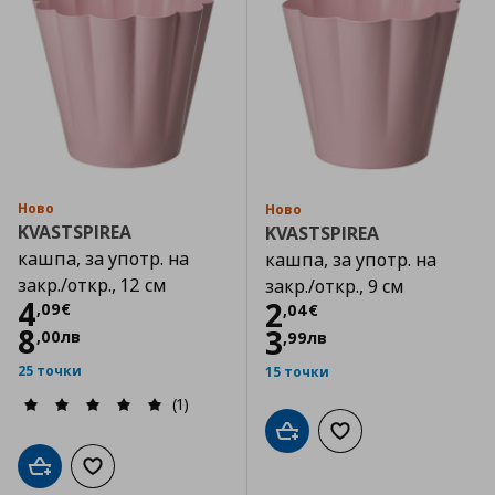
Ново
Ново
KVASTSPIREA
KVASTSPIREA
кашпа, за употр. на
кашпа, за употр. на
закр./откр., 12 см
закр./откр., 9 см
Цена
4,09 €
4
Цена
2,04 €
2
,
09
€
,
04
€
8
3
,
00
лв
,
99
лв
25 точки
15 точки
(1)
Добави в кошницата
Добави към списъка
Добави в кошницата
Добави към списъка с любими