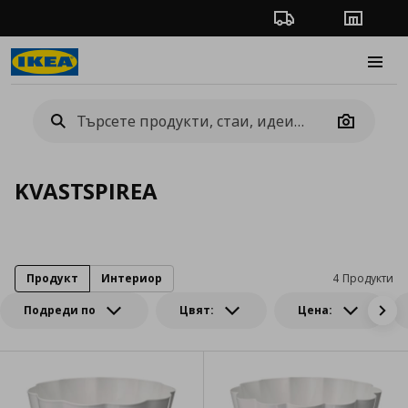
Проследяване на п
Магази
Burge
Camera
KVASTSPIREA
Продукт
Интериор
4 Продукти
Подреди по
Цвят:
Цена: