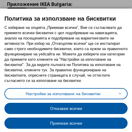
Приложение IKEA Bulgaria:
Политика за използване на бисквитки
С избиране на опцията „Приемам всички“, Вие се съгласявате да
приемете всички бисквитки с цел подобряване на навигацията,
Последвайте ни:
анализ на посещенията и подобряване на маркетинговите ни
активности. При избор на „Отхвърлям всички“ ще се инсталират
Facebook
Twitter
Youtube
Pinterest
Instagram
само строго необходимитe бисквитки, които са нужни за правилното
функциониране на уебсайта ни. Можете да изберете кои категории
да приемете като кликнете на "Настройки за използване на
бисквитки". За да видите пълната ни Политика за използване на
бисквитки, кликнете тук. За правилно функциониране на
бисквитките, опреснете страницата в случай, че оттеглите
съгласието си за използване на бисквитки.
Политика за използване на бисквитки (Cookies)
Избор на настройки за използване на бисквитки
Настройки за използване на бисквитки
Условия за ползване на ikea.bg
Обща политика за личните данни
Политика за защита на личните данни на ikea.bg
Общи условия на програма IKEA Family
Отказвам всички
Политика за защита на лични данни на програма IKEA Family
Приемам всички
© Inter-IKEA Systems B.V. 1999 - 2025