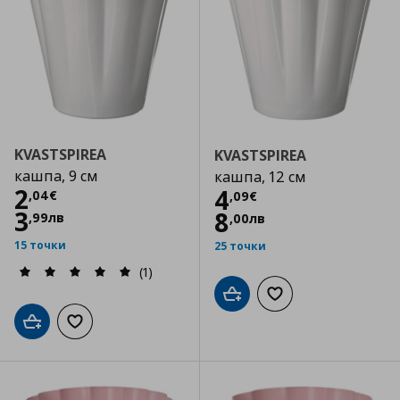
KVASTSPIREA
KVASTSPIREA
кашпа, 9 см
кашпа, 12 см
Цена
2,04 €
2
Цена
4,09 €
4
,
04
€
,
09
€
3
8
,
99
лв
,
00
лв
15 точки
25 точки
(1)
Добави в кошницата
Добави към списъка
Добави в кошницата
Добави към списъка с любими