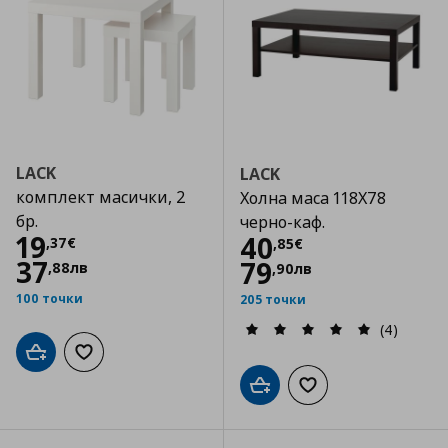
LACK
LACK
комплект масички, 2
Холна маса 118Х78
бр.
черно-каф.
Цена
19,37 €
19
Цена
40,85 €
40
,
37
€
,
85
€
37
79
,
88
лв
,
90
лв
100 точки
205 точки
(4)
Добави в кошницата
Добави към списъка с любими
Добави в кошницата
Добави към списъка