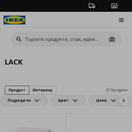
Проследяване на п
Магази
Burge
Camera
LACK
Продукт
Интериор
31 Продукти
Подреди по
Цвят:
Цена: