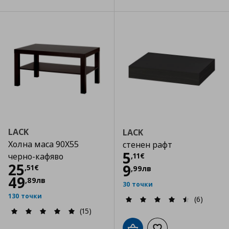
LACK
LACK
Холна маса 90Х55
стенен рафт
Цена
5,11 €
5
,
11
€
черно-кафяво
Цена
25,51 €
25
9
,
51
€
,
99
лв
49
,
89
лв
30 точки
130 точки
(6)
(15)