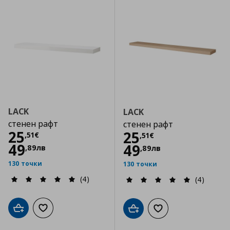
LACK
LACK
стенен рафт
стенен рафт
Цена
25,51 €
25
Цена
25,51 €
25
,
51
€
,
51
€
49
49
,
89
лв
,
89
лв
130 точки
130 точки
(4)
(4)
Добави в кошницата
Добави към списъка с любими
Добави в кошницата
Добави към списъка