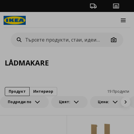
Проследяване на п
Магази
Burge
Camera
LÅDMAKARE
Продукт
Интериор
19 Продукти
Подреди по
Цвят:
Цена: