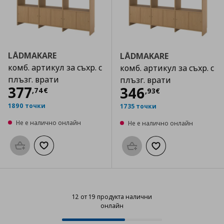
LÅDMAKARE
LÅDMAKARE
комб. артикул за съхр. с
комб. артикул за съхр. с
плъзг. врати
плъзг. врати
Цена
377,74 €
377
Цена
346,93 €
346
,
74
€
,
93
€
1890 точки
1735 точки
Не е налично онлайн
Не е налично онлайн
Προσθήκη στο καλάθι
Добави към списъка с любими
Προσθήκη στο καλάθι
Добави към списък
12 от 19 продукта налични
онлайн
12 от 19 продукта налични онла
Progress: