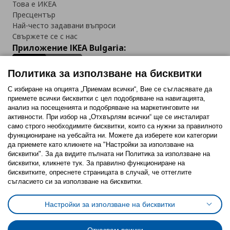
Това е ИКЕА
Пресцентър
Най-често задавани въпроси
Свържете се с нас
Приложение IKEA Bulgaria:
Политика за използване на бисквитки
С избиране на опцията „Приемам всички“, Вие се съгласявате да
приемете всички бисквитки с цел подобряване на навигацията,
Последвайте ни:
анализ на посещенията и подобряване на маркетинговите ни
активности. При избор на „Отхвърлям всички“ ще се инсталират
Facebook
Twitter
Youtube
Pinterest
Instagram
само строго необходимитe бисквитки, които са нужни за правилното
функциониране на уебсайта ни. Можете да изберете кои категории
да приемете като кликнете на "Настройки за използване на
бисквитки". За да видите пълната ни Политика за използване на
бисквитки, кликнете тук. За правилно функциониране на
бисквитките, опреснете страницата в случай, че оттеглите
съгласието си за използване на бисквитки.
Политика за използване на бисквитки (Cookies)
Избор на настройки за използване на бисквитки
Настройки за използване на бисквитки
Условия за ползване на ikea.bg
Обща политика за личните данни
Политика за защита на личните данни на ikea.bg
Общи условия на програма IKEA Family