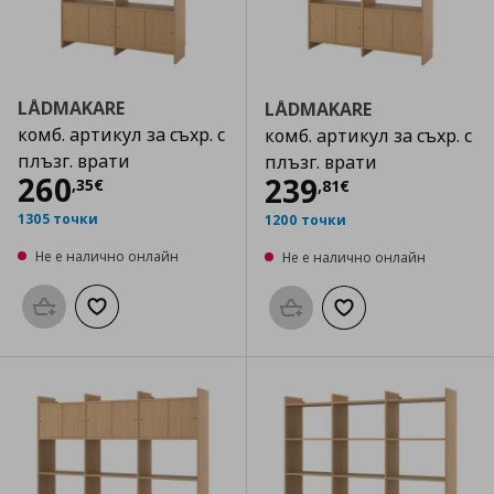
LÅDMAKARE
LÅDMAKARE
комб. артикул за съхр. с
комб. артикул за съхр. с
плъзг. врати
плъзг. врати
Цена
260,35 €
260
Цена
239,81 €
239
,
35
€
,
81
€
1305 точки
1200 точки
Не е налично онлайн
Не е налично онлайн
Προσθήκη στο καλάθι
Добави към списъка с любими
Προσθήκη στο καλάθι
Добави към списък