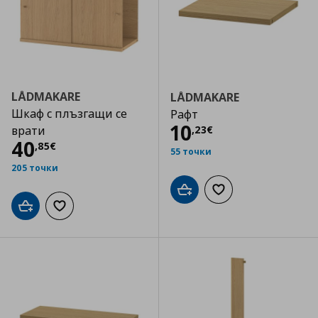
LÅDMAKARE
LÅDMAKARE
Шкаф с плъзгащи се
Рафт
Цена
10,23 €
10
,
23
€
врати
Цена
40,85 €
40
,
85
€
55 точки
205 точки
Добави в кошницата
Добави към списъка
Добави в кошницата
Добави към списъка с любими