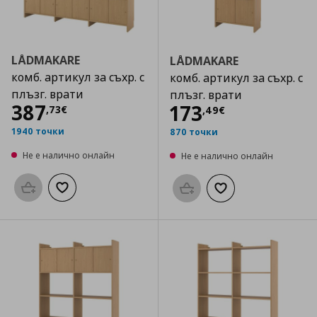
LÅDMAKARE
LÅDMAKARE
комб. артикул за съхр. с
комб. артикул за съхр. с
плъзг. врати
плъзг. врати
Цена
387,73 €
387
Цена
173,49 €
173
,
73
€
,
49
€
1940 точки
870 точки
Не е налично онлайн
Не е налично онлайн
Προσθήκη στο καλάθι
Добави към списъка с любими
Προσθήκη στο καλάθι
Добави към списък