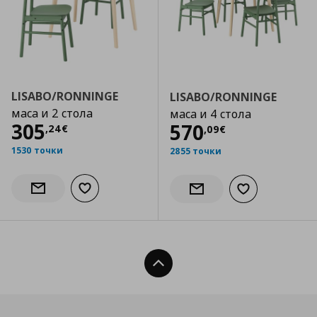
LISABO/RONNINGE
LISABO/RONNINGE
маса и 2 стола
маса и 4 стола
Цена
305,24 €
305
Цена
570,09 €
570
,
24
€
,
09
€
1530 точки
2855 точки
Добави към списъка с любими
Информирай ме за наличност
Добави към сп
Информирай ме за налич
Нагоре