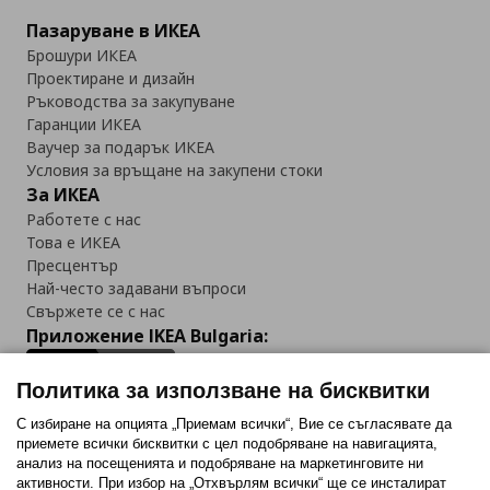
Пазаруване в ИКЕА
Брошури ИКЕА
Проектиране и дизайн
Ръководства за закупуване
Гаранции ИКЕА
Ваучер за подарък ИКЕА
Условия за връщане на закупени стоки
За ИКЕА
Работете с нас
Това е ИКЕА
Пресцентър
Най-често задавани въпроси
Свържете се с нас
Приложение IKEA Bulgaria:
Политика за използване на бисквитки
С избиране на опцията „Приемам всички“, Вие се съгласявате да
приемете всички бисквитки с цел подобряване на навигацията,
Последвайте ни:
анализ на посещенията и подобряване на маркетинговите ни
активности. При избор на „Отхвърлям всички“ ще се инсталират