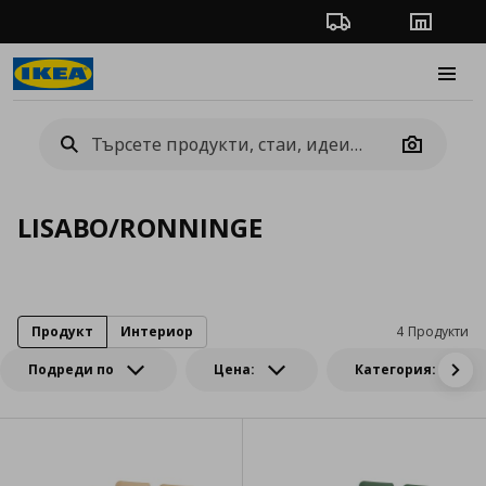
Проследяване на п
Магази
Burge
Camera
LISABO/RONNINGE
Продукт
Интериор
4 Продукти
Подреди по
Цена:
Категория: