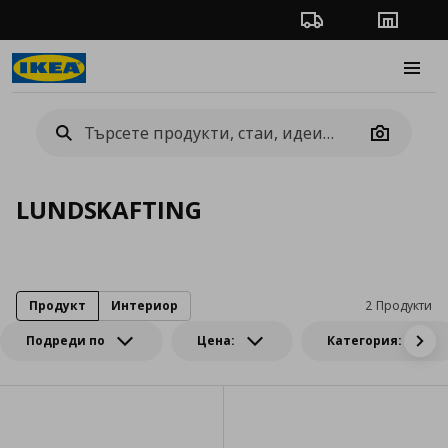
Проследяване на п
Магази
Burge
Camera
LUNDSKAFTING
Продукт
Интериор
2 Продукти
Подреди по
Цена:
Категория: