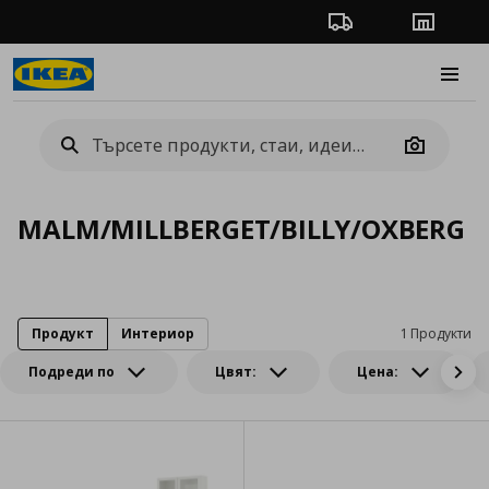
Проследяване на п
Магази
Burge
Camera
MALM/MILLBERGET/BILLY/OXBERG
Продукт
Интериор
1 Продукти
Подреди по
Цвят:
Цена: