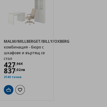
MALM/MILLBERGET/BILLY/OXBERG
комбинация - бюро с
шкафове и въртящ се
стол
Цена
427,96 €
427
,
96
€
837
,
02
лв
2140 точки
Добави в кошницата
Добави към списъка с любими