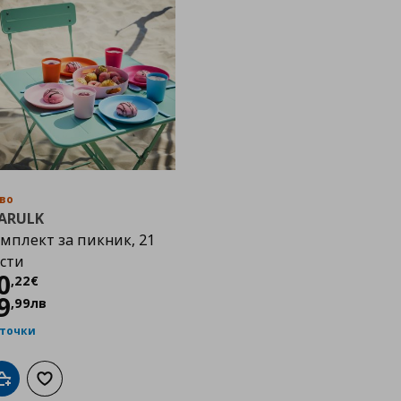
во
ARULK
мплект за пикник, 21
сти
Цена
10,22 €
0
,
22
€
9
,
99
лв
 точки
Добави в кошницата
Добави към списъка с любими