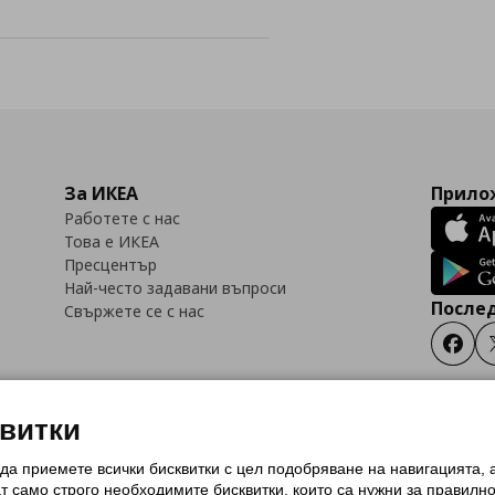
За ИКЕА
Прилож
Работете с нас
Това е ИКЕА
Пресцентър
Най-често задавани въпроси
Послед
Свържете се с нас
Faceb
квитки
 да приемете всички бисквитки с цел подобряване на навигацията,
тки (Cookies)
Избор на настройки за използване на бисквитки
Условия за п
ат само строго необходимитe бисквитки, които са нужни за правилн