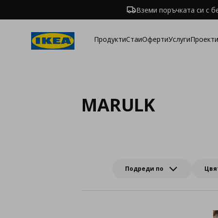
Вземи поръчката си с б
Продукти
Стаи
Оферти
Услуги
Проекти
MARULK
Подреди по
Цвя