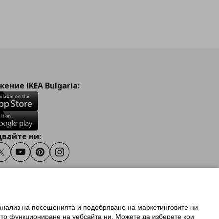
ение IKEA Bulgaria:
вайте ни:
ook
Twitter
Youtube
Pinterest
Instagram
 анализ на посещенията и подобряване на маркетинговите ни
олзване на ikea.bg
ото функциониране на уебсайта ни. Можете да изберете кои