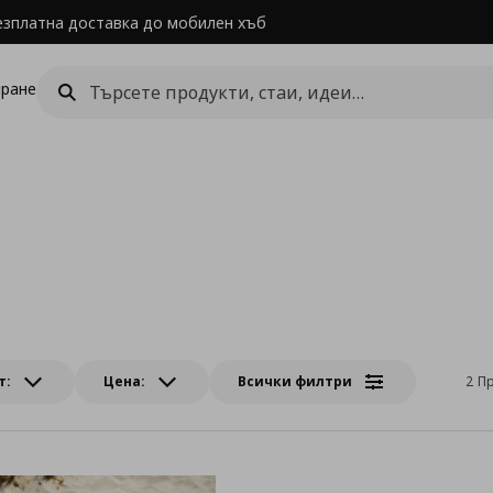
езплатна доставка до мобилен хъб
ране
т:
Цена:
Всички филтри
2 П