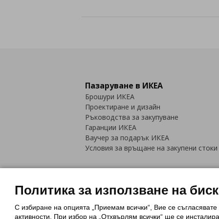
Пазаруване в ИКЕА
Брошури ИКЕА
Проектиране и дизайн
Ръководства за закупуване
Гаранции ИКЕА
Ваучер за подарък ИКЕА
Условия за връщане на закупени стоки
Политика за използване на бис
С избиране на опцията „Приемам всички“, Вие се съгласявате
Политика за използване на бискви
активности. При избор на „Отхвърлям всички“ ще се инсталир