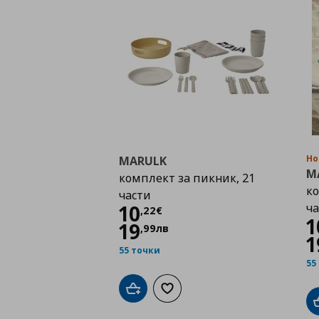
Но
MARULK
M
комплект за пикник, 21
ко
части
Цена
10,22 €
10
ча
,
22
€
1
19
,
99
лв
1
55 точки
55
Добави в кошницата
Добави към списъка с любими