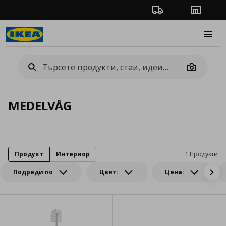
Проследяване на п
Магази
Burge
Camera
MEDELVÅG
Продукт
Интериор
1 Продукти
Подреди по
Цвят:
Цена: