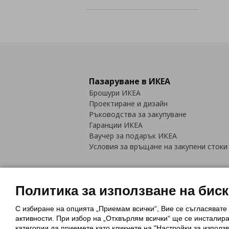
Пазаруване в ИКЕА
Брошури ИКЕА
Проектиране и дизайн
Ръководства за закупуване
Гаранции ИКЕА
Ваучер за подарък ИКЕА
Условия за връщане на закупени стоки
Политика за използване на бис
С избиране на опцията „Приемам всички“, Вие се съгласявате
Политика за използване на бискви
активности. При избор на „Отхвърлям всички“ ще се инсталир
Обща политика за личните данни
категории да приемете като кликнете на "Настройки за използв