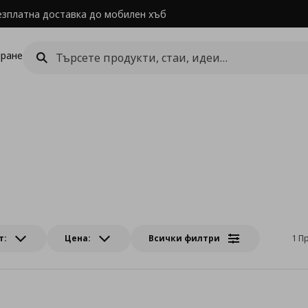
езплатна доставка до мобилен хъб
ране
т:
Цена:
Всички филтри
1 П