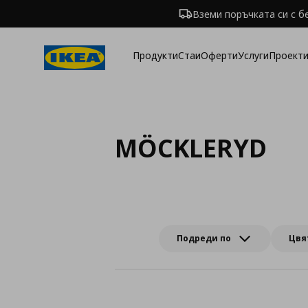
Вземи поръчката си с б
Продукти
Стаи
Оферти
Услуги
Проекти
MÖCKLERYD
Подреди по
Цвя