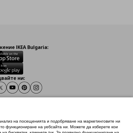
ение IKEA Bulgaria:
вайте ни:
ook
Twitter
Youtube
Pinterest
Instagram
 анализ на посещенията и подобряване на маркетинговите ни
олзване на ikea.bg
ото функциониране на уебсайта ни. Можете да изберете кои
 IKEA Family
е на бисквитки, кликнете тук. За правилно функциониране на