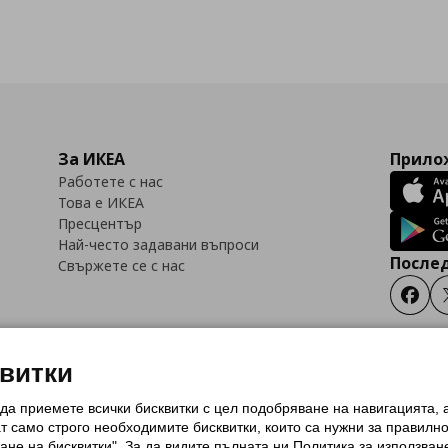
За ИКЕА
Прилож
Работете с нас
Това е ИКЕА
Пресцентър
Най-често задавани въпроси
Послед
Свържете се с нас
Faceb
квитки
 да приемете всички бисквитки с цел подобряване на навигацията,
тки (Cookies)
Избор на настройки за използване на бисквитки
Условия за п
ат само строго необходимитe бисквитки, които са нужни за правилн
Политика за защита на личните данни на ikea.bg
Общи условия на програма
ане на бисквитки". За да видите пълната ни Политика за използван