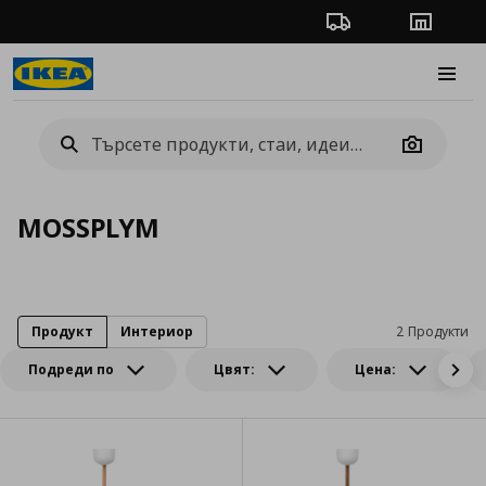
Проследяване на п
Магази
Burge
Camera
MOSSPLYM
Продукт
Интериор
2 Продукти
Подреди по
Цвят:
Цена: