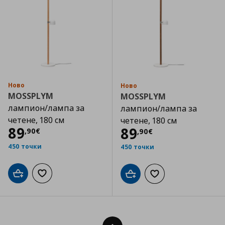
Ново
Ново
MOSSPLYM
MOSSPLYM
лампион/лампа за
лампион/лампа за
четене, 180 см
четене, 180 см
Цена
89,90 €
89
Цена
89,90 €
89
,
90
€
,
90
€
450 точки
450 точки
Добави в кошницата
Добави към списъка с любими
Добави в кошницата
Добави към списъка