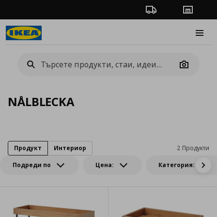
Проследяване на п
Магази
Burge
Camera
NÅLBLECKA
Продукт
Интериор
2 Продукти
Подреди по
Цена:
Категория: