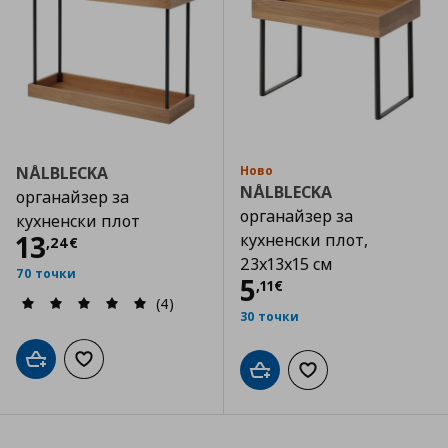
NÅLBLECKA
Ново
NÅLBLECKA
органайзер за
органайзер за
кухненски плот
Цена
13,24 €
13
кухненски плот,
,
24
€
23x13x15 см
70 точки
Цена
5,11 €
5
,
11
€
(4)
30 точки
Добави в кошницата
Добави към списъка с любими
Добави в кошницата
Добави към списъка