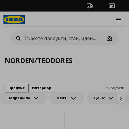
Проследяване на п
Магази
Burge
Camera
NORDEN/TEODORES
Продукт
Интериор
2 Продукти
Подреди по
Цвят:
Цена: