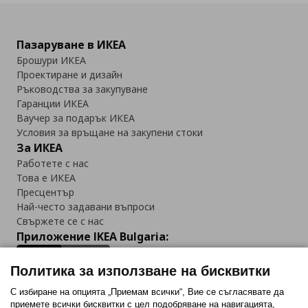
Пазаруване в ИКЕА
Брошури ИКЕА
Проектиране и дизайн
Ръководства за закупуване
Гаранции ИКЕА
Ваучер за подарък ИКЕА
Условия за връщане на закупени стоки
За ИКЕА
Работете с нас
Това е ИКЕА
Пресцентър
Най-често задавани въпроси
Свържете се с нас
Приложение IKEA Bulgaria:
Политика за използване на бисквитки
С избиране на опцията „Приемам всички“, Вие се съгласявате да
приемете всички бисквитки с цел подобряване на навигацията,