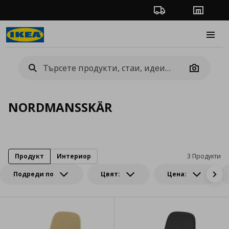
Проследяване на п
Магази
Burge
Camera
NORDMANSSKÄR
Продукт
Интериор
3 Продукти
Подреди по
Цвят:
Цена: