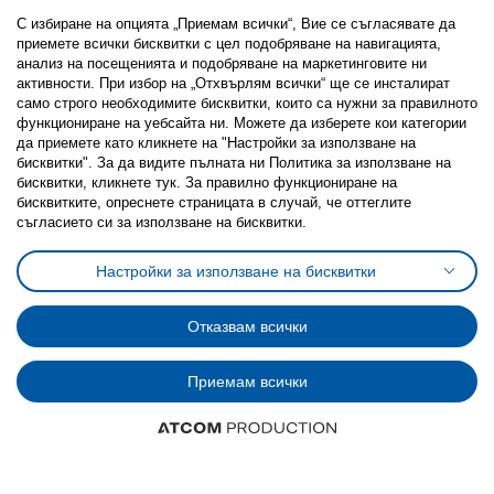
С избиране на опцията „Приемам всички“, Вие се съгласявате да
приемете всички бисквитки с цел подобряване на навигацията,
анализ на посещенията и подобряване на маркетинговите ни
активности. При избор на „Отхвърлям всички“ ще се инсталират
Последвайте ни:
само строго необходимитe бисквитки, които са нужни за правилното
функциониране на уебсайта ни. Можете да изберете кои категории
Facebook
Twitter
Youtube
Pinterest
Instagram
да приемете като кликнете на "Настройки за използване на
бисквитки". За да видите пълната ни Политика за използване на
бисквитки, кликнете тук. За правилно функциониране на
бисквитките, опреснете страницата в случай, че оттеглите
съгласието си за използване на бисквитки.
Политика за използване на бисквитки (Cookies)
Настройки за използване на бисквитки
Избор на настройки за използване на бисквитки
Условия за ползване на ikea.bg
Обща политика за личните данни
Отказвам всички
Политика за защита на личните данни на ikea.bg
Общи условия на програма IKEA Family
Приемам всички
Политика за защита на лични данни на програма IKEA Family
© Inter-IKEA Systems B.V. 1999 - 2025