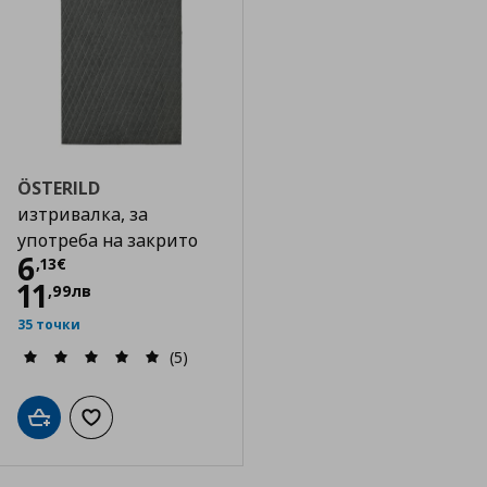
ÖSTERILD
изтривалка, за
употреба на закрито
Цена
6,13 €
6
,
13
€
11
,
99
лв
35 точки
(5)
Добави в кошницата
Добави към списъка с любими