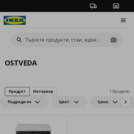
Проследяване на п
Магази
Burge
Camera
OSTVEDA
Продукт
Интериор
1 Продукти
Подреди по
Цвят:
Цена: