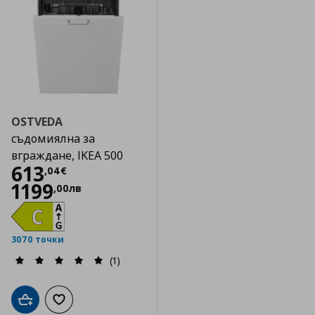
OSTVEDA
съдомиялна за
вграждане, IKEA 500
Цена
613,04 €
613
,
04
€
1199
,
00
лв
3070 точки
(1)
Добави в кошницата
Добави към списъка с любими