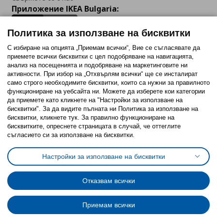
Приложение IKEA Bulgaria:
Политика за използване на бисквитки
С избиране на опцията „Приемам всички“, Вие се съгласявате да
приемете всички бисквитки с цел подобряване на навигацията,
Последвайте ни:
анализ на посещенията и подобряване на маркетинговите ни
активности. При избор на „Отхвърлям всички“ ще се инсталират
Facebook
Twitter
Youtube
Pinterest
Instagram
само строго необходимитe бисквитки, които са нужни за правилното
функциониране на уебсайта ни. Можете да изберете кои категории
да приемете като кликнете на "Настройки за използване на
бисквитки". За да видите пълната ни Политика за използване на
бисквитки, кликнете тук. За правилно функциониране на
бисквитките, опреснете страницата в случай, че оттеглите
съгласието си за използване на бисквитки.
Политика за използване на бисквитки (Cookies)
Избор на настройки за използване на бисквитки
Настройки за използване на бисквитки
Условия за ползване на ikea.bg
Обща политика за личните данни
Политика за защита на личните данни на ikea.bg
Общи условия на програма IKEA Family
Отказвам всички
Политика за защита на лични данни на програма IKEA Family
Приемам всички
© Inter-IKEA Systems B.V. 1999 - 2025