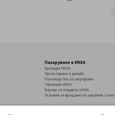
Пазаруване в ИКЕА
Брошури ИКЕА
Проектиране и дизайн
Ръководства за закупуване
Гаранции ИКЕА
Ваучер за подарък ИКЕА
Условия за връщане на закупени стоки