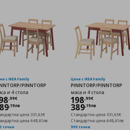
на с IKEA Family
Цена с IKEA Family
INNTORP/PINNTORP
PINNTORP/PINNTORP
са и 4 стола
маса и 4 стола
Цена
198,99 €
Цена
198,99 €
98
198
,
99
€
,
99
€
89
389
,
19
лв
,
19
лв
андартна цена
331,63€
Стандартна цена
331,63€
андартна цена
648,61лв
Стандартна цена
648,61лв
бими
5 точки
995 точки