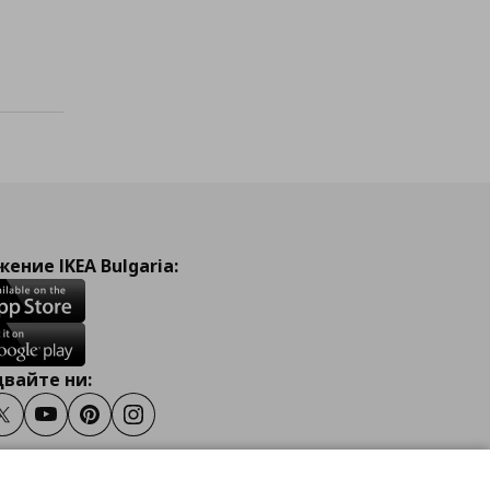
исъка с любими
чност
ение IKEA Bulgaria:
вайте ни:
ook
Twitter
Youtube
Pinterest
Instagram