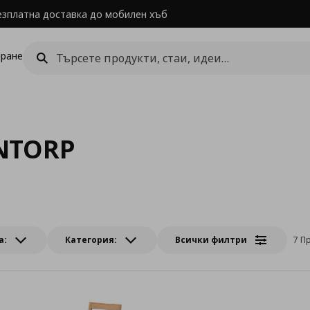
езплатна доставка до мобилен хъб
ране
NTORP
а:
Категория:
Всички филтри
7 П