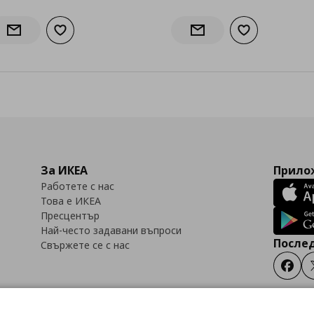
Добави към списъка с любими
Добави към сп
Информирай ме за наличност
Информирай ме за нали
За ИКЕА
Прилож
Работете с нас
Това е ИКЕА
Пресцентър
Най-често задавани въпроси
Послед
Свържете се с нас
Faceb