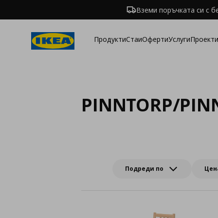
Вземи поръчката си с б
Продукти
Стаи
Оферти
Услуги
Проекти
PINNTORP/PIN
Подреди по
Цен