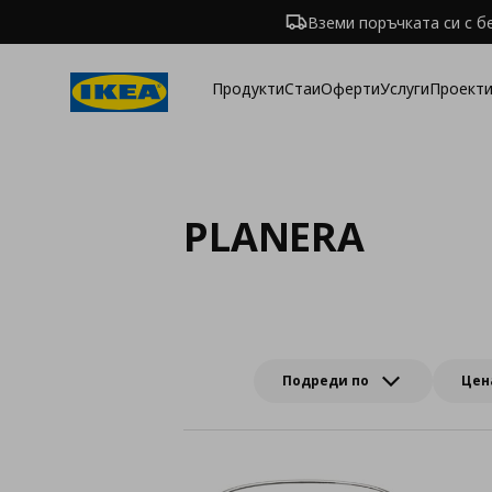
Вземи поръчката си с б
Продукти
Стаи
Оферти
Услуги
Проекти
PLANERA
Подреди по
Цен