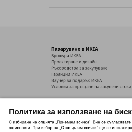
Пазаруване в ИКЕА
Брошури ИКЕА
Проектиране и дизайн
Ръководства за закупуване
Гаранции ИКЕА
Ваучер за подарък ИКЕА
Условия за връщане на закупени стоки
Политика за използване на бис
С избиране на опцията „Приемам всички“, Вие се съгласявате
Политика за използване на бискви
активности. При избор на „Отхвърлям всички“ ще се инсталир
Обща политика за личните данни