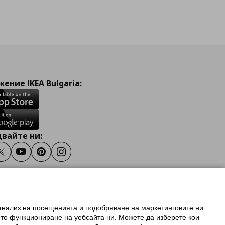
ение IKEA Bulgaria:
вайте ни:
ook
Twitter
Youtube
Pinterest
Instagram
 анализ на посещенията и подобряване на маркетинговите ни
олзване на ikea.bg
ото функциониране на уебсайта ни. Можете да изберете кои
 IKEA Family