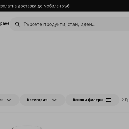
езплатна доставка до мобилен хъб
ране
а:
Категория:
Всички филтри
2 П