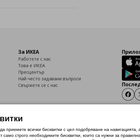
За ИКЕА
Прилож
Работете с нас
Това е ИКЕА
Пресцентър
Най-често задавани въпроси
Послед
Свържете се с нас
Faceb
квитки
 да приемете всички бисквитки с цел подобряване на навигацията,
тки (Cookies)
Избор на настройки за използване на бисквитки
Условия за п
ат само строго необходимитe бисквитки, които са нужни за правилн
Политика за защита на личните данни на ikea.bg
Общи условия на програма