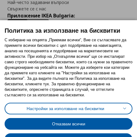
Най-често задавани въпроси
Свържете се с нас
Приложение IKEA Bulgaria:
Политика за използване на бисквитки
С избиране на опцията „Приемам всички“, Вие се съгласявате да
приемете всички бисквитки с цел подобряване на навигацията,
Последвайте ни:
анализ на посещенията и подобряване на маркетинговите ни
активности. При избор на „Отхвърлям всички“ ще се инсталират
Facebook
Twitter
Youtube
Pinterest
Instagram
само строго необходимитe бисквитки, които са нужни за правилното
функциониране на уебсайта ни. Можете да изберете кои категории
да приемете като кликнете на "Настройки за използване на
бисквитки". За да видите пълната ни Политика за използване на
бисквитки, кликнете тук. За правилно функциониране на
бисквитките, опреснете страницата в случай, че оттеглите
съгласието си за използване на бисквитки.
Политика за използване на бисквитки (Cookies)
Избор на настройки за използване на бисквитки
Настройки за използване на бисквитки
Условия за ползване на ikea.bg
Обща политика за личните данни
Политика за защита на личните данни на ikea.bg
Общи условия на програма IKEA Family
Отказвам всички
Политика за защита на лични данни на програма IKEA Family