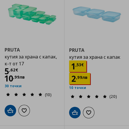
PRUTA
PRUTA
кутия за храна с капак,
кутия за храна с капак
Цена
1,53 €
к-т от 17
1
,
53
€
Цена
5,62 €
5
,
62
€
10
2
,
99
лв
,
99
лв
30 точки
10 точки
(10)
(20)
Добави в кошницата
Добави към списъка с любими
Добави в кошницата
Добави към списъка