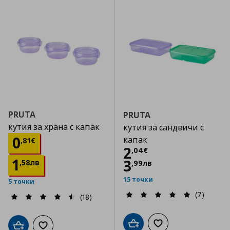
PRUTA
PRUTA
кутия за храна с капак
кутия за сандвичи с
Цена
0,81 €
0
капак
,
81
€
Цена
2,04 €
2
,
04
€
1
3
,
58
лв
,
99
лв
15 точки
5 точки
(7)
(18)
Добави в кошницата
Добави към списъка
Добави в кошницата
Добави към списъка с любими