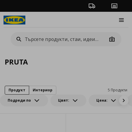
Проследяване на п
Магази
Burge
Camera
PRUTA
Продукт
Интериор
5 Продукти
Подреди по
Цвят:
Цена: