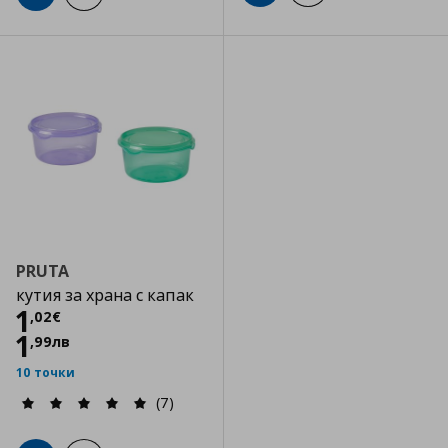
PRUTA
кутия за храна с капак
Цена
1,02 €
1
,
02
€
1
,
99
лв
10 точки
(7)