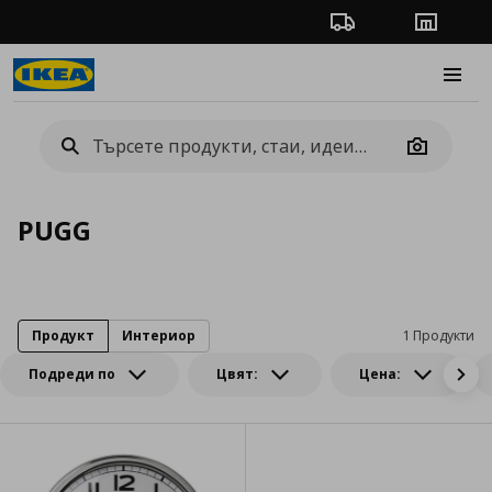
Проследяване на п
Магази
Burge
Camera
PUGG
Продукт
Интериор
1 Продукти
Подреди по
Цвят:
Цена: