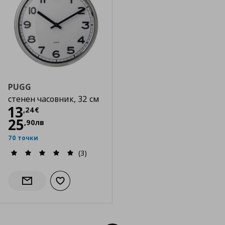
PUGG
стенен часовник, 32 см
Цена
13,24 €
13
,
24
€
25
,
90
лв
70 точки
(3)
Добави към списъка с любими
Информирай ме за наличност