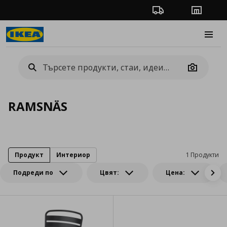
Проследяване на п
Магази
Burge
Camera
RAMSNÄS
Продукт
Интериор
1 Продукти
Подреди по
Цвят:
Цена: