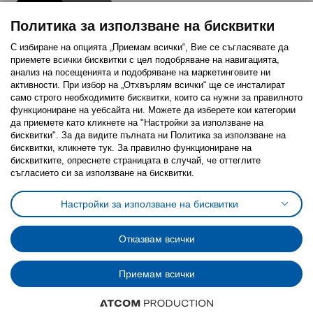
Политика за използване на бисквитки
С избиране на опцията „Приемам всички“, Вие се съгласявате да
приемете всички бисквитки с цел подобряване на навигацията,
Последвайте ни:
анализ на посещенията и подобряване на маркетинговите ни
активности. При избор на „Отхвърлям всички“ ще се инсталират
Facebook
Twitter
Youtube
Pinterest
Instagram
само строго необходимитe бисквитки, които са нужни за правилното
функциониране на уебсайта ни. Можете да изберете кои категории
да приемете като кликнете на "Настройки за използване на
бисквитки". За да видите пълната ни Политика за използване на
бисквитки, кликнете тук. За правилно функциониране на
бисквитките, опреснете страницата в случай, че оттеглите
съгласието си за използване на бисквитки.
Политика за използване на бисквитки (Cookies)
Избор на настройки за използване на бисквитки
Настройки за използване на бисквитки
Условия за ползване на ikea.bg
Обща политика за личните данни
Политика за защита на личните данни на ikea.bg
Общи условия на програма IKEA Family
Отказвам всички
Политика за защита на лични данни на програма IKEA Family
Приемам всички
© Inter-IKEA Systems B.V. 1999 - 2025