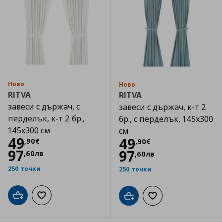
Ново
Ново
RITVA
RITVA
завеси с държач, с
завеси с държач, к-т 2
перделък, к-т 2 бр.,
бр., с перделък, 145x300
145x300 см
см
Цена
49,90 €
49
Цена
49,90 €
49
,
90
€
,
90
€
97
97
,
60
лв
,
60
лв
250 точки
250 точки
Добави в кошницата
Добави към списъка с любими
Добави в кошницата
Добави към списъка