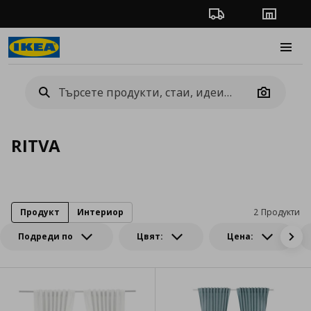
Проследяване на п
Магази
Burge
Camera
RITVA
Продукт
Интериор
2 Продукти
Подреди по
Цвят:
Цена: