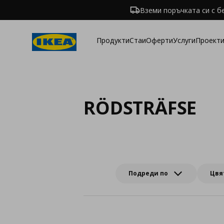
Вземи поръчката си с б
Продукти
Стаи
Оферти
Услуги
Проекти
RÖDSTRÄFSE
Подреди по
Цвя