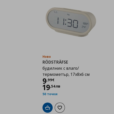
Ново
RÖDSTRÄFSE
будилник с влаго/
термометър, 17x8x6 см
Цена
9,99 €
9
,
99
€
19
,
54
лв
50 точки
Добави в кошницата
Добави към списъка с любими