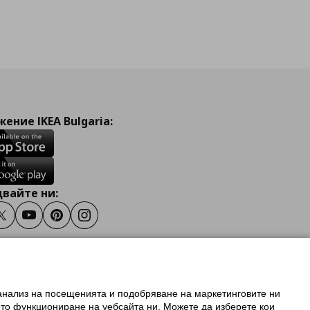
ение IKEA Bulgaria:
вайте ни:
ook
Twitter
Youtube
Pinterest
Instagram
 анализ на посещенията и подобряване на маркетинговите ни
олзване на ikea.bg
ото функциониране на уебсайта ни. Можете да изберете кои