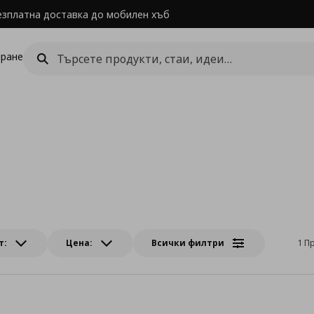
езплатна доставка до мобилен хъб
ране
т:
Цена:
Всички филтри
1 П