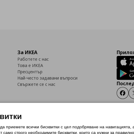
За ИКЕА
Прилож
Работете с нас
Това е ИКЕА
Пресцентър
Най-често задавани въпроси
Послед
Свържете се с нас
Faceb
квитки
 да приемете всички бисквитки с цел подобряване на навигацията,
тки (Cookies)
Избор на настройки за използване на бисквитки
Условия за п
ат само строго необходимитe бисквитки, които са нужни за правилн