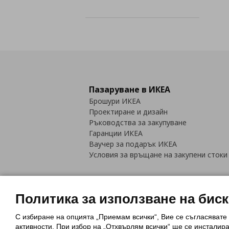
Пазаруване в ИКЕА
Брошури ИКЕА
Проектиране и дизайн
Ръководства за закупуване
Гаранции ИКЕА
Ваучер за подарък ИКЕА
Условия за връщане на закупени стоки
Политика за използване на бис
С избиране на опцията „Приемам всички“, Вие се съгласявате
Политика за използване на бискви
активности. При избор на „Отхвърлям всички“ ще се инсталир