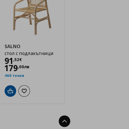
SALNO
стол с подлакътници
Цена
91,52 €
91
,
52
€
179
,
00
лв
460 точки
Добави в кошницата
Добави към списъка с любими
Нагоре