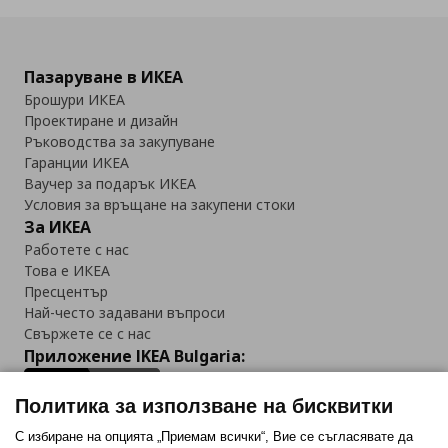
Пазаруване в ИКЕА
Брошури ИКЕА
Проектиране и дизайн
Ръководства за закупуване
Гаранции ИКЕА
Ваучер за подарък ИКЕА
Условия за връщане на закупени стоки
За ИКЕА
Работете с нас
Това е ИКЕА
Пресцентър
Най-често задавани въпроси
Свържете се с нас
Приложение IKEA Bulgaria:
Политика за използване на бисквитки
С избиране на опцията „Приемам всички“, Вие се съгласявате да