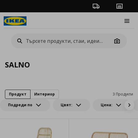
Проследяване на п
Магази
Burge
Camera
SALNO
Продукт
Интериор
3 Продукти
Подреди по
Цвят:
Цена: