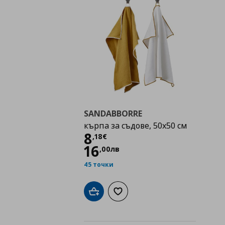
SANDABBORRE
кърпа за съдове, 50x50 см
Цена
8,18 €
8
,
18
€
16
,
00
лв
45 точки
Добави в кошницата
Добави към списъка с любими