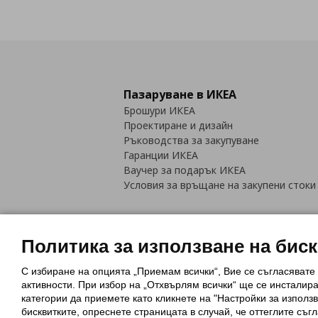
Пазаруване в ИКЕА
Брошури ИКЕА
Проектиране и дизайн
Ръководства за закупуване
Гаранции ИКЕА
Ваучер за подарък ИКЕА
Условия за връщане на закупени стоки
Политика за използване на бис
С избиране на опцията „Приемам всички“, Вие се съгласявате
Политика за използване на бискви
активности. При избор на „Отхвърлям всички“ ще се инсталир
Обща политика за личните данни
категории да приемете като кликнете на "Настройки за използв
Политика за защита на лични данн
бисквитките, опреснете страницата в случай, че оттеглите съгл