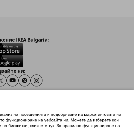
ение IKEA Bulgaria:
вайте ни:
ook
Twitter
Youtube
Pinterest
Instagram
 анализ на посещенията и подобряване на маркетинговите ни
олзване на ikea.bg
ото функциониране на уебсайта ни. Можете да изберете кои
 IKEA Family
е на бисквитки, кликнете тук. За правилно функциониране на