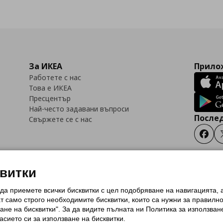
За ИКЕА
Прилож
Работете с нас
Това е ИКЕА
Пресцентър
Най-често задавани въпроси
Послед
Свържете се с нас
Faceb
квитки
 да приемете всички бисквитки с цел подобряване на навигацията,
тки (Cookies)
Избор на настройки за използване на бисквитки
Условия за п
ат само строго необходимитe бисквитки, които са нужни за правилн
Политика за защита на личните данни на ikea.bg
Общи условия на програма
ане на бисквитки". За да видите пълната ни Политика за използван
и на програма IKEA Family
асието си за използване на бисквитки.