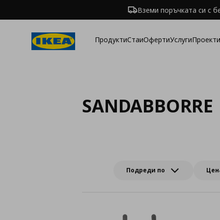
Вземи поръчката си с б
Продукти
Стаи
Оферти
Услуги
Проекти
SANDABBORRE
Подреди по
Цен