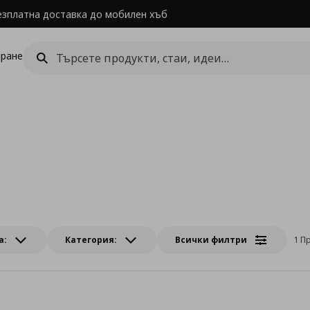
езплатна доставка до мобилен хъб
ране
а:
Категория:
Всички филтри
1 П