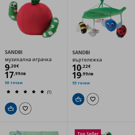
SANDBI
SANDBI
музикална играчка
въртележка
Цена
9,20 €
9
Цена
10,22 €
10
,
20
€
,
22
€
17
19
,
99
лв
,
99
лв
50 точки
55 точки
(1)
Добави в кошницата
Добави към списъка
Добави в кошницата
Добави към списъка с любими
Top Seller