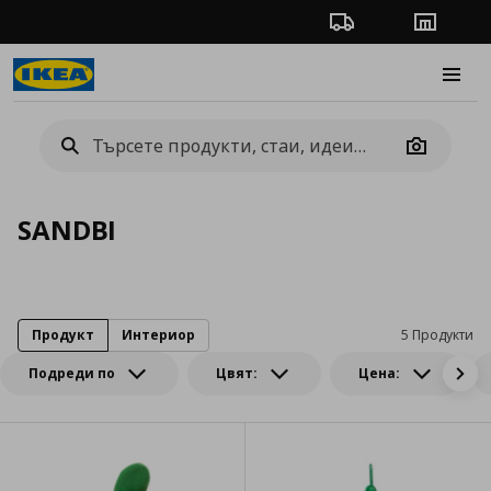
Проследяване на п
Магази
Burge
Camera
SANDBI
Продукт
Интериор
5 Продукти
Подреди по
Цвят:
Цена: