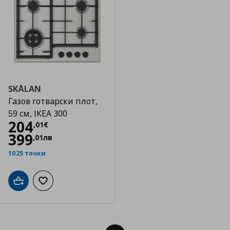
SKÅLAN
Газов готварски плот,
59 см, IKEA 300
Цена
204,01 €
204
,
01
€
399
,
01
лв
1025 точки
Добави в кошницата
Добави към списъка с любими