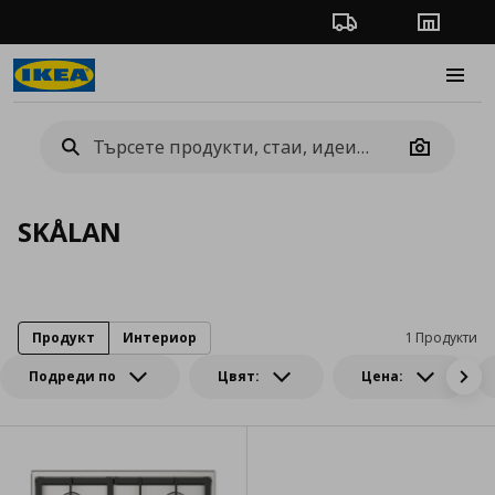
Проследяване на п
Магази
Burge
Camera
SKÅLAN
Продукт
Интериор
1 Продукти
Подреди по
Цвят:
Цена: