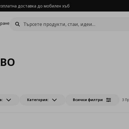
езплатна доставка до мобилен хъб
ране
ABO
а:
Категория:
Всички филтри
3 П