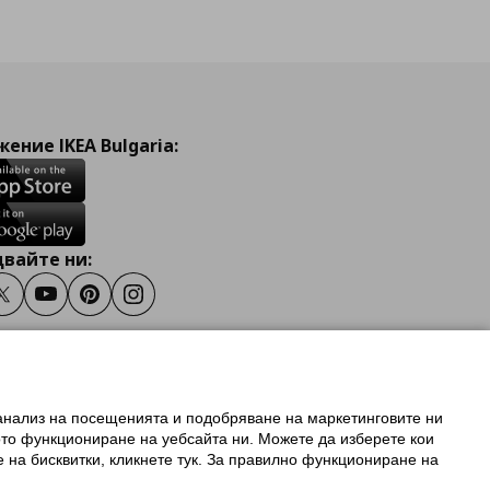
ение IKEA Bulgaria:
вайте ни:
ook
Twitter
Youtube
Pinterest
Instagram
 анализ на посещенията и подобряване на маркетинговите ни
олзване на ikea.bg
ото функциониране на уебсайта ни. Можете да изберете кои
 IKEA Family
е на бисквитки, кликнете тук. За правилно функциониране на