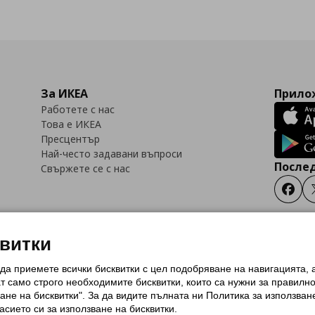
За ИКЕА
Прилож
Работете с нас
Това е ИКЕА
Пресцентър
Най-често задавани въпроси
Послед
Свържете се с нас
Faceb
квитки
 да приемете всички бисквитки с цел подобряване на навигацията,
тки (Cookies)
Избор на настройки за използване на бисквитки
Условия за п
ат само строго необходимитe бисквитки, които са нужни за правилн
Политика за защита на личните данни на ikea.bg
Общи условия на програма
ане на бисквитки". За да видите пълната ни Политика за използван
и на програма IKEA Family
асието си за използване на бисквитки.