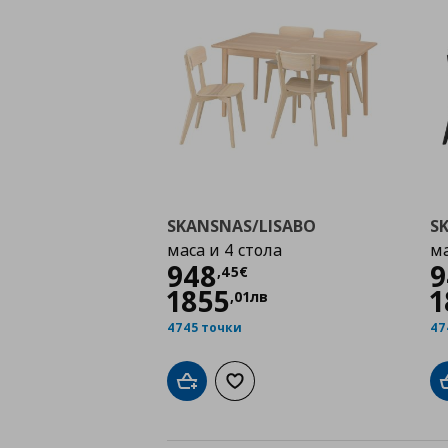
SKANSNAS/LISABO
S
маса и 4 стола
ма
Цена
948,45 €
948
9
,
45
€
1855
1
,
01
лв
4745 точки
47
Добави в кошницата
Добави към списъка с любими