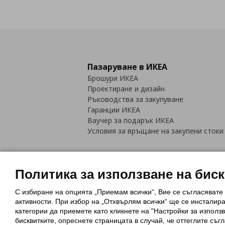
Пазаруване в ИКЕА
Брошури ИКЕА
Проектиране и дизайн
Ръководства за закупуване
Гаранции ИКЕА
Ваучер за подарък ИКЕА
Условия за връщане на закупени стоки
Политика за използване на бис
С избиране на опцията „Приемам всички“, Вие се съгласявате
Политика за използване на бискви
активности. При избор на „Отхвърлям всички“ ще се инсталир
Обща политика за личните данни
категории да приемете като кликнете на "Настройки за използв
Политика за защита на лични данн
бисквитките, опреснете страницата в случай, че оттеглите съгл