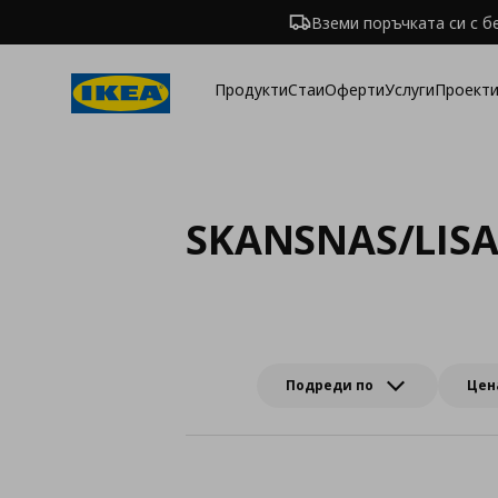
Вземи поръчката си с б
Продукти
Стаи
Оферти
Услуги
Проекти
SKANSNAS/LIS
Подреди по
Цен