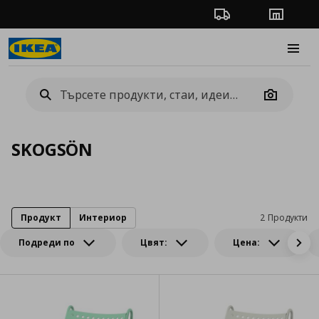
Проследяване на п
Магази
Burge
Camera
SKOGSÖN
Продукт
Интериор
2 Продукти
Подреди по
Цвят:
Цена: