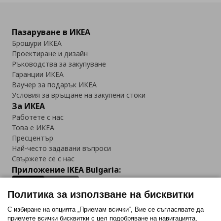
Пазаруване в ИКЕА
Брошури ИКЕА
Проектиране и дизайн
Ръководства за закупуване
Гаранции ИКЕА
Ваучер за подарък ИКЕА
Условия за връщане на закупени стоки
За ИКЕА
Работете с нас
Това е ИКЕА
Пресцентър
Най-често задавани въпроси
Свържете се с нас
Приложение IKEA Bulgaria:
Политика за използване на бисквитки
С избиране на опцията „Приемам всички“, Вие се съгласявате да
приемете всички бисквитки с цел подобряване на навигацията,