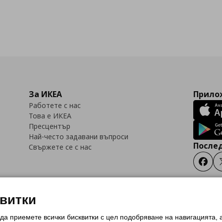
За ИКЕА
Прилож
Работете с нас
Това е ИКЕА
Пресцентър
Най-често задавани въпроси
Послед
Свържете се с нас
Faceb
квитки
 да приемете всички бисквитки с цел подобряване на навигацията,