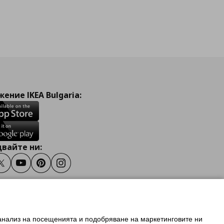
ение IKEA Bulgaria:
вайте ни:
ook
Twitter
Youtube
Pinterest
Instagram
 анализ на посещенията и подобряване на маркетинговите ни