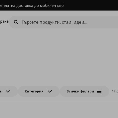
езплатна доставка до мобилен хъб
ране
а:
Категория:
Всички филтри
1 П