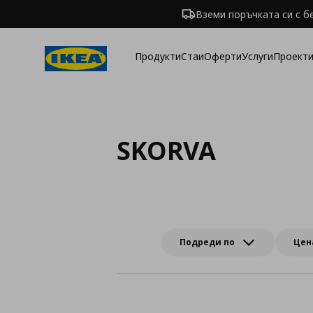
Вземи поръчката си с б
Продукти
Стаи
Оферти
Услуги
Проекти
SKORVA
Подреди по
Цен