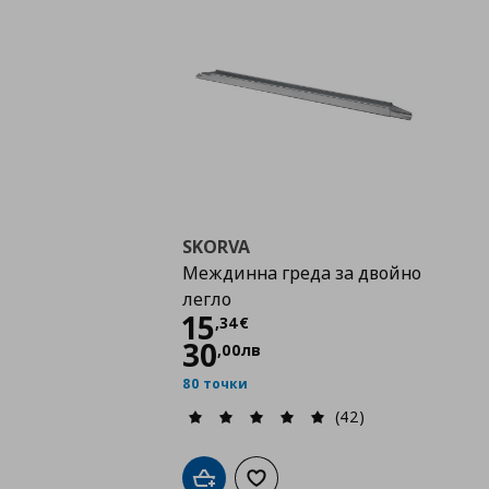
SKORVA
Междинна греда за двойно
легло
Цена
15,34 €
15
,
34
€
30
,
00
лв
80 точки
(42)
Добави в кошницата
Добави към списъка с любими