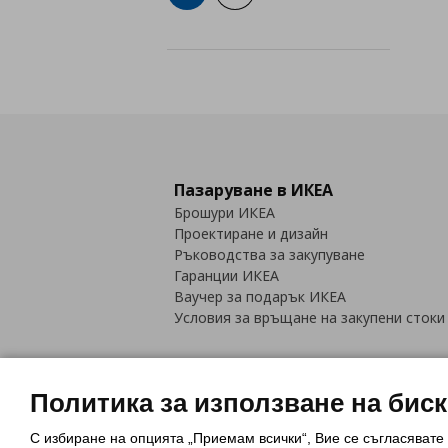
Пазаруване в ИКЕА
Брошури ИКЕА
Проектиране и дизайн
Ръководства за закупуване
Гаранции ИКЕА
Ваучер за подарък ИКЕА
Условия за връщане на закупени стоки
Политика за използване на бис
С избиране на опцията „Приемам всички“, Вие се съгласявате