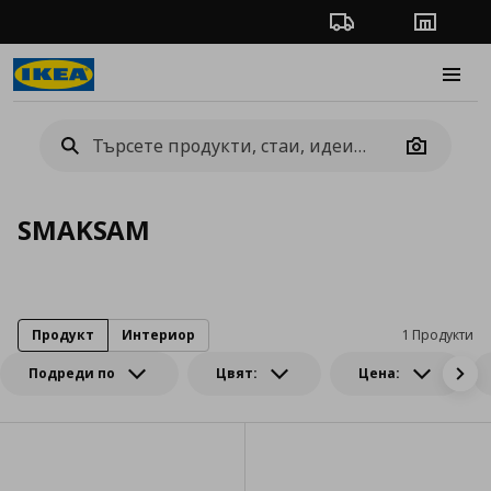
Проследяване на п
Магази
Burge
Camera
SMAKSAM
Продукт
Интериор
1 Продукти
Подреди по
Цвят:
Цена: