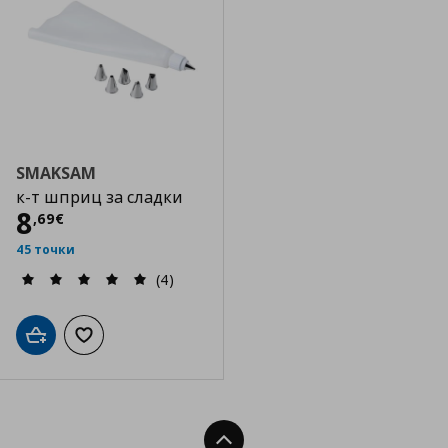
SMAKSAM
к-т шприц за сладки
Цена
8,69 €
8
,
69
€
45 точки
(4)
Добави в кошницата
Добави към списъка с любими
Нагоре